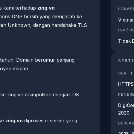
s kami terhadap
zing.vn
LOKASI
pons DNS bersih yang mengarah ke
Vietna
 oleh Unknown, dengan handshake TLS
ISP / 
Tidak 
 ? tahun. Domain berumur panjang
SERT
proyek mapan.
SERTIF
HTTPS 
e zing.vn disimpulkan dengan: OK.
PENERB
DigiCe
2020
 ke
zing.vn
diproses di server yang
BERLA