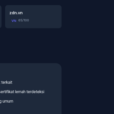
zdn.vn
65/100
VN
 terkait
rtifikat lemah terdeteksi
ang umum