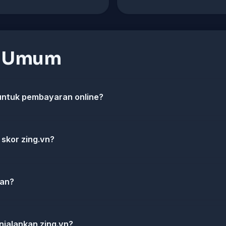
n Umum
untuk pembayaran online?
skor zing.vn?
uan?
jalankan zing.vn?