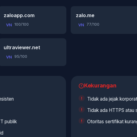
zaloapp.com
zalo.me
100/100
77/100
VN
VN
ultraviewer.net
95/100
VN
Kekurangan
nsisten
Tidak ada jejak korporat
Tidak ada HTTPS atau se
T publik
Otoritas sertifikat kur
id