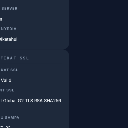
 SERVER
m
PENYEDIA
Diketahui
IFIKAT SSL
IKAT SSL
Valid
IT SSL
rt Global G2 TLS RSA SHA256
KU SAMPAI