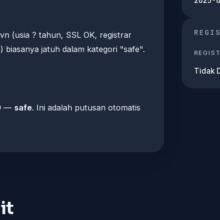
2025-
REGI
vn (usia ? tahun, SSL OK, registrar
biasanya jatuh dalam kategori "safe".
REGIS
Tidak 
0
—
safe
. Ini adalah putusan otomatis
it