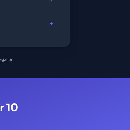
legal or
r 10