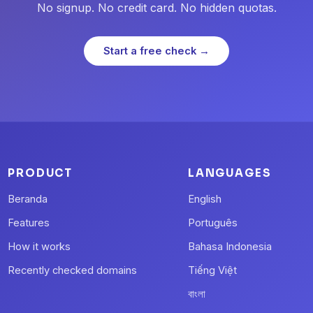
No signup. No credit card. No hidden quotas.
Start a free check →
PRODUCT
LANGUAGES
Beranda
English
Features
Português
How it works
Bahasa Indonesia
Recently checked domains
Tiếng Việt
বাংলা