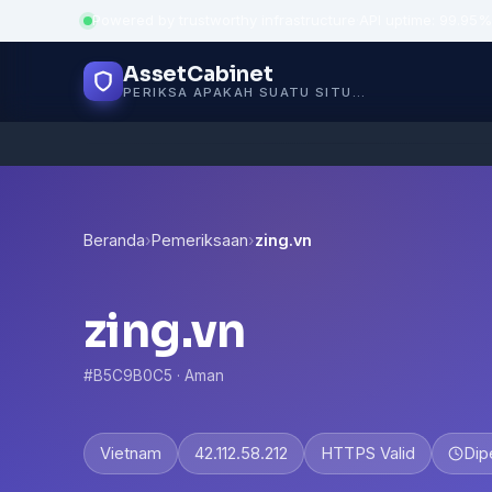
Powered by trustworthy infrastructure
·
API uptime: 99.95%
AssetCabinet
PERIKSA APAKAH SUATU SITUS AMAN
Beranda
›
Pemeriksaan
›
zing.vn
zing.vn
#B5C9B0C5 · Aman
Vietnam
42.112.58.212
HTTPS Valid
Dip