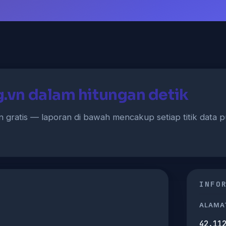
ng.vn dalam hitungan detik
 gratis — laporan di bawah mencakup setiap titik data pu
INFO
ALAMAT
42.11