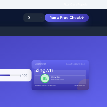
Fitur
Cara
Populer
Run a Free Check
/ 100