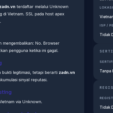
zadn.vn
terdaftar melalui Unknown
LOKASI
ing di Vietnam. SSL pada host apex
Vietna
.
ISP / 
Tidak 
n mengembalikan: No. Browser
an pengguna ketika ini gagal.
SERT
SERTIF
g
Tanpa
ukti legitimasi, tetapi berarti
zadn.vn
umulasi sinyal reputasi.
REGI
sting
REGIS
 Vietnam via Unknown.
Tidak 