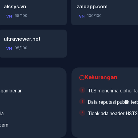
alssys.vn
zaloapp.com
65/100
100/100
VN
VN
ultraviewer.net
95/100
VN
Kekurangan
gan benar
TLS menerima cipher l
Data reputasi publik ter
ia
Tidak ada header HSTS 
dern