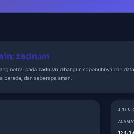
ain: zadn.vn
yang netral pada
zadn.vn
dibangun sepenuhnya dari data 
ia berada, dan seberapa aman.
INFO
ALAMAT
120.1