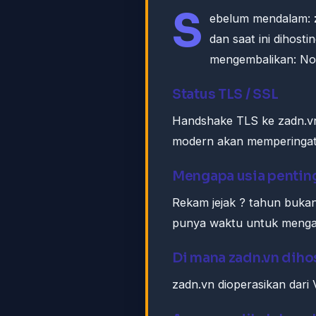
S
ebelum mendalam:
dan saat ini dihost
mengembalikan: No
Status TLS / SSL
Handshake TLS ke zadn.v
modern akan memperingatk
Mengapa usia pentin
Rekam jejak ? tahun bukan b
punya waktu untuk mengak
Di mana zadn.vn diho
zadn.vn dioperasikan dari