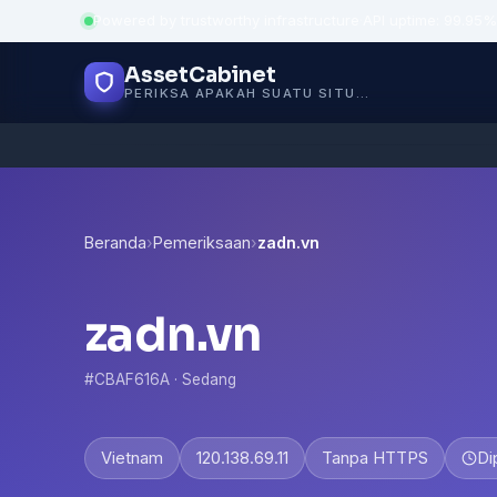
Powered by trustworthy infrastructure
·
API uptime: 99.95%
AssetCabinet
PERIKSA APAKAH SUATU SITUS AMAN
Beranda
›
Pemeriksaan
›
zadn.vn
zadn.vn
#CBAF616A · Sedang
Vietnam
120.138.69.11
Tanpa HTTPS
Di