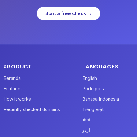
Start a free check →
PRODUCT
LANGUAGES
Beranda
English
Features
Português
How it works
Bahasa Indonesia
Recently checked domains
Tiếng Việt
বাংলা
اردو