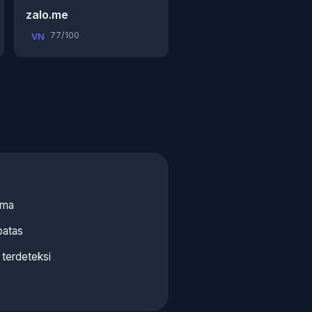
zalo.me
77/100
VN
ama
batas
terdeteksi