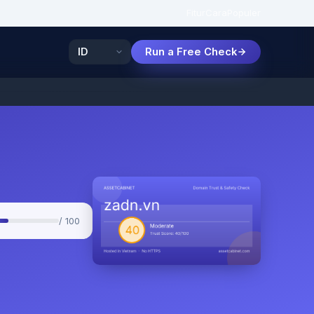
Fitur
Cara
Populer
Run a Free Check
/ 100