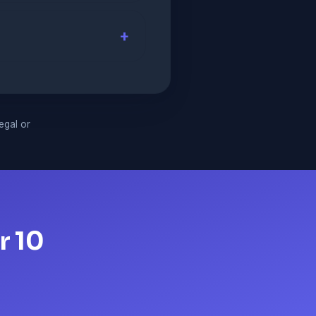
legal or
r 10