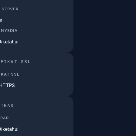
 SERVER
m
PENYEDIA
Diketahui
IFIKAT SSL
IKAT SSL
 HTTPS
STRAR
TRAR
Diketahui