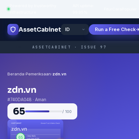
Powered by trustworthy
API uptime:
·
Fitur
Cara
Populer
infrastructure
99.95%
AssetCabinet
Run a Free Check
ASSETCABINET · ISSUE 97
Beranda
›
Pemeriksaan
›
zdn.vn
zdn.vn
#740DA048 · Aman
65
/ 100