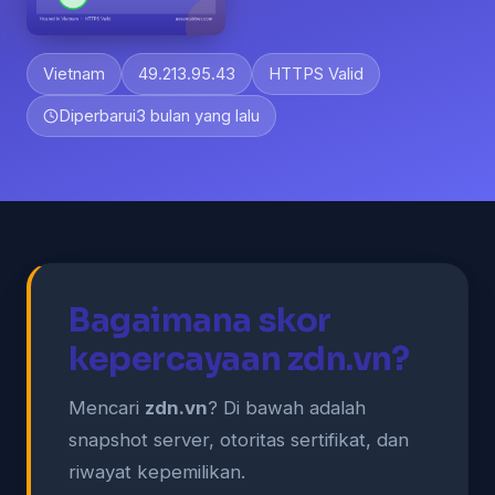
Vietnam
49.213.95.43
HTTPS Valid
Diperbarui
3 bulan yang lalu
Bagaimana skor
kepercayaan zdn.vn?
Mencari
zdn.vn
? Di bawah adalah
snapshot server, otoritas sertifikat, dan
riwayat kepemilikan.