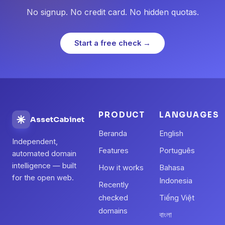
No signup. No credit card. No hidden quotas.
Start a free check →
PRODUCT
LANGUAGES
AssetCabinet
Beranda
English
Independent,
Features
Português
automated domain
intelligence — built
How it works
Bahasa
for the open web.
Indonesia
Recently
checked
Tiếng Việt
domains
বাংলা