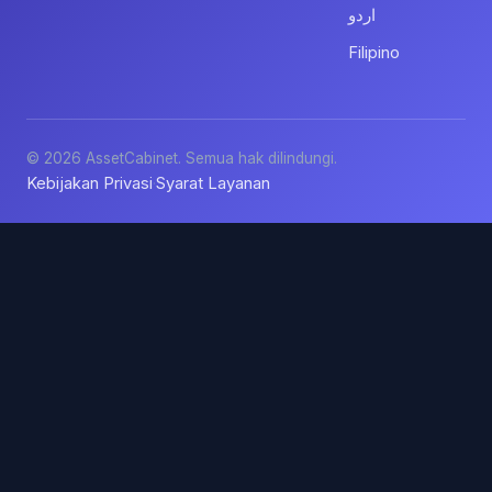
اردو
Filipino
© 2026 AssetCabinet. Semua hak dilindungi.
Kebijakan Privasi
Syarat Layanan
·