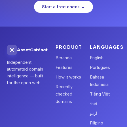
Start a free check →
PRODUCT
LANGUAGES
AssetCabinet
Beranda
English
Independent,
Features
Português
automated domain
intelligence — built
How it works
Bahasa
for the open web.
Indonesia
Recently
checked
Tiếng Việt
domains
বাংলা
اردو
Filipino