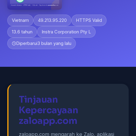
Vietnam
49.213.95.220
HTTPS Valid
13.6 tahun
Instra Corporation Pty L
Diperbarui
3 bulan yang lalu
Tinjauan
Kepercayaan
zaloapp.com
zaloapp.com mengarah ke Zalo, aplikasi