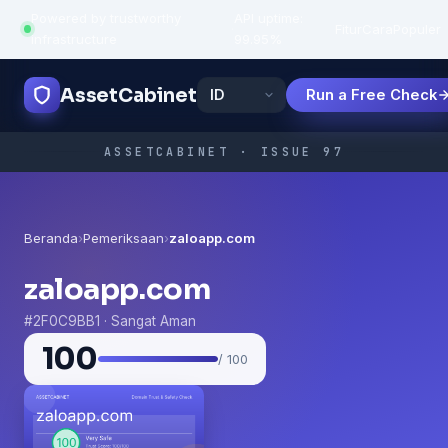
Powered by trustworthy
API uptime:
·
Fitur
Cara
Populer
infrastructure
99.95%
AssetCabinet
Run a Free Check
ASSETCABINET · ISSUE 97
Beranda
›
Pemeriksaan
›
zaloapp.com
zaloapp.com
#2F0C9BB1 · Sangat Aman
100
/ 100