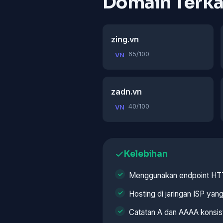
Domain Terka
zing.vn
65/100
VN
zadn.vn
40/100
VN
Kelebihan
Menggunakan endpoint H
Hosting di jaringan ISP ya
Catatan A dan AAAA konsis