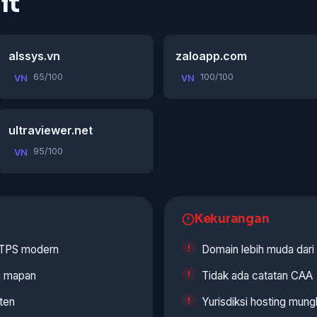
it
alssys.vn
zaloapp.com
65/100
100/100
VN
VN
ultraviewer.net
95/100
VN
Kekurangan
TTPS modern
Domain lebih muda dari 
ng mapan
Tidak ada catatan CAA
ten
Yurisdiksi hosting mung