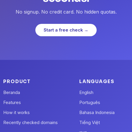
No signup. No credit card. No hidden quotas.
Start a free check →
PRODUCT
LANGUAGES
Beranda
English
Features
Português
How it works
Bahasa Indonesia
Recently checked domains
Tiếng Việt