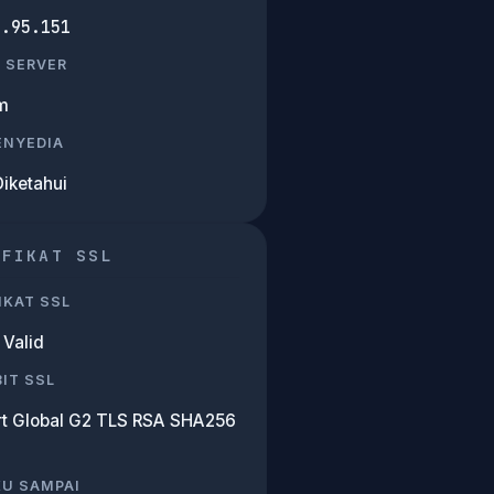
3.95.151
 SERVER
m
PENYEDIA
Diketahui
IFIKAT SSL
IKAT SSL
Valid
IT SSL
rt Global G2 TLS RSA SHA256
KU SAMPAI