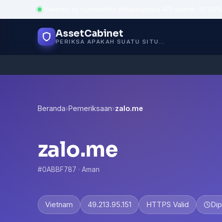
Powered by trustworthy infrastructure
·
API uptime: 99.95%
AssetCabinet
PERIKSA APAKAH SUATU SITUS AMAN
Beranda
›
Pemeriksaan
›
zalo.me
zalo.me
#0ABBF787 · Aman
Vietnam
49.213.95.151
HTTPS Valid
Dip