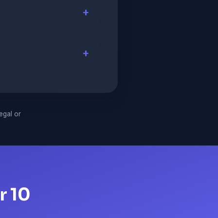
legal or
r 10