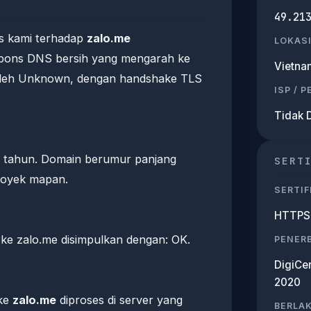
49.21
s kami terhadap
zalo.me
LOKASI
pons DNS bersih yang mengarah ke
Vietna
 oleh Unknown, dengan handshake TLS
ISP / 
Tidak 
 ? tahun. Domain berumur panjang
SERT
proyek mapan.
SERTIF
HTTPS 
e zalo.me disimpulkan dengan: OK.
PENERB
DigiCe
2020
 ke
zalo.me
diproses di server yang
BERLA