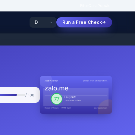
Fitur
Cara
Populer
Run a Free Check
/ 100