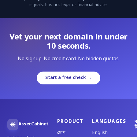
signals. It is not legal or financial advice.
Vet your next domain in under
10 seconds.
No signup. No credit card. No hidden quotas.
Start a free check →
PRODUCT
LANGUAGES
ব
AssetCabinet
ল
হোম
English