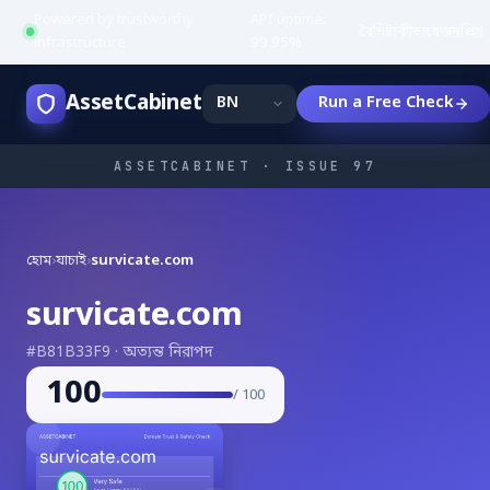
Powered by trustworthy
API uptime:
·
বৈশিষ্ট্য
কীভাবে
জনপ্রিয়
infrastructure
99.95%
AssetCabinet
Run a Free Check
ASSETCABINET · ISSUE 97
হোম
›
যাচাই
›
survicate.com
survicate.com
#B81B33F9 · অত্যন্ত নিরাপদ
100
/ 100