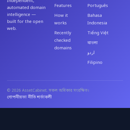
Independent,
Features
Português
automated domain
intelligence —
How it
Bahasa
built for the open
works
Indonesia
web.
Recently
Tiếng Việt
checked
বাংলা
domains
اردو
Filipino
© 2026 AssetCabinet. সকল অধিকার সংরক্ষিত।
গোপনীয়তা নীতি
শর্তাবলী
·