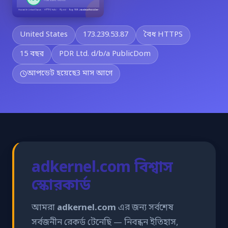
United States
173.239.53.87
বৈধ HTTPS
15 বছর
PDR Ltd. d/b/a PublicDom
আপডেট হয়েছে
3 মাস আগে
adkernel.com বিশ্বাস
স্কোরকার্ড
আমরা
adkernel.com
এর জন্য সর্বশেষ
সর্বজনীন রেকর্ড টেনেছি — নিবন্ধন ইতিহাস,