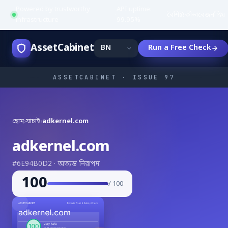
Powered by trustworthy
API uptime:
·
বৈশিষ্ট্য
কীভাবে
জনপ্রিয়
infrastructure
99.95%
AssetCabinet
Run a Free Check
ASSETCABINET · ISSUE 97
হোম
›
যাচাই
›
adkernel.com
adkernel.com
#6E94B0D2 · অত্যন্ত নিরাপদ
100
/ 100