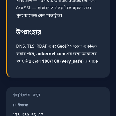
সাইটগুলি — 15 বছর, United States হোস্টিং,
বৈধ SSL — সাধারণত উভয় বৈধ ব্যবসা এবং
পুনঃব্র্যান্ডেড শেল অন্তর্ভুক্ত।
উপসংহার
DNS, TLS, RDAP এবং GeoIP সংকেত একত্রিত
করার পরে,
adkernel.com
এর জন্য আমাদের
স্বয়ংক্রিয় স্কোর
100/100
(
very_safe
) এ থাকে।
প্রযুক্তিগত তথ্য
IP ঠিকানা
173.239.53.87