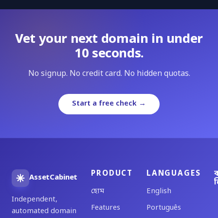
Vet your next domain in under
10 seconds.
No signup. No credit card. No hidden quotas.
Start a free check →
PRODUCT
LANGUAGES
ব
AssetCabinet
ল
হোম
English
Independent,
Features
Português
automated domain