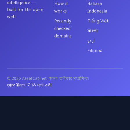
intelligence —
How it
Bahasa
built for the open
works
Indonesia
web.
Recently
Tiếng Việt
checked
বাংলা
domains
اردو
Filipino
© 2026 AssetCabinet. সকল অধিকার সংরক্ষিত।
গোপনীয়তা নীতি
শর্তাবলী
·