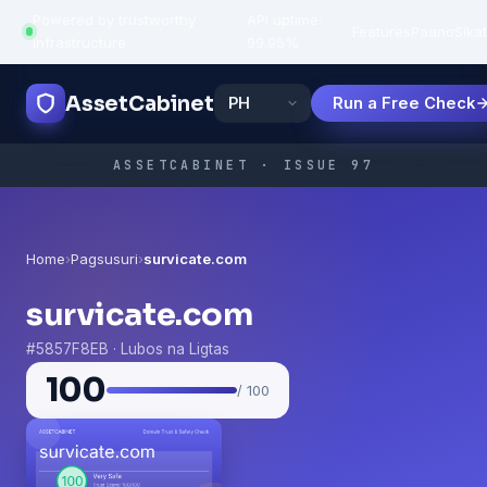
Powered by trustworthy
API uptime:
·
Features
Paano
Sikat
infrastructure
99.95%
AssetCabinet
Run a Free Check
ASSETCABINET · ISSUE 97
Home
›
Pagsusuri
›
survicate.com
survicate.com
#5857F8EB · Lubos na Ligtas
100
/ 100