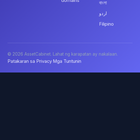
domains
বাংলা
اردو
Filipino
© 2026 AssetCabinet. Lahat ng karapatan ay nakalaan.
Patakaran sa Privacy
Mga Tuntunin
·