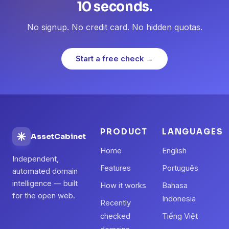
10 seconds.
No signup. No credit card. No hidden quotas.
Start a free check →
PRODUCT
LANGUAGES
AssetCabinet
Home
English
Independent,
Features
Português
automated domain
intelligence — built
How it works
Bahasa
for the open web.
Indonesia
Recently
checked
Tiếng Việt