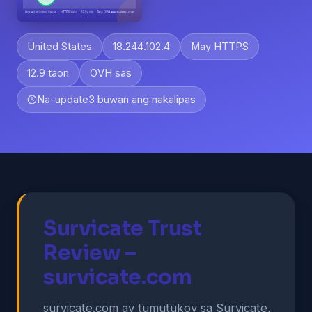
United States
18.244.102.4
May HTTPS
12.9 taon
OVH sas
Na-update
3 buwan ang nakalipas
Survicate Trust
Review –
survicate.com
survicate.com ay tumutukoy sa Survicate,