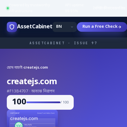
Powered by trustworthy
API uptime:
·
বৈশিষ্ট্য
কীভাবে
জনপ্রিয়
infrastructure
99.95%
AssetCabinet
Run a Free Check
ASSETCABINET · ISSUE 97
হোম
›
যাচাই
›
createjs.com
createjs.com
#F13B4707 · অত্যন্ত নিরাপদ
100
/ 100