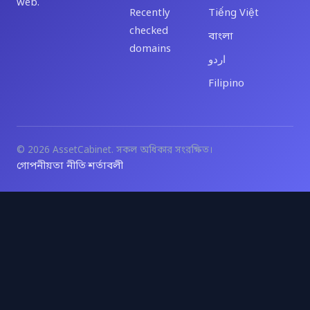
web.
Recently
Tiếng Việt
checked
বাংলা
domains
اردو
Filipino
© 2026 AssetCabinet. সকল অধিকার সংরক্ষিত।
গোপনীয়তা নীতি
শর্তাবলী
·