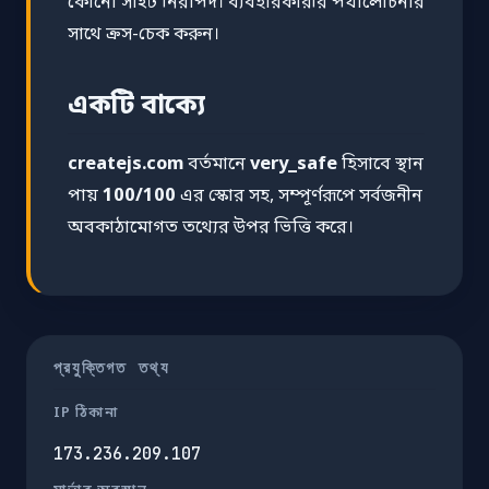
কোনো সাইট নিরাপদ। ব্যবহারকারীর পর্যালোচনার
সাথে ক্রস-চেক করুন।
একটি বাক্যে
createjs.com
বর্তমানে
very_safe
হিসাবে স্থান
পায়
100/100
এর স্কোর সহ, সম্পূর্ণরূপে সর্বজনীন
অবকাঠামোগত তথ্যের উপর ভিত্তি করে।
প্রযুক্তিগত তথ্য
IP ঠিকানা
173.236.209.107