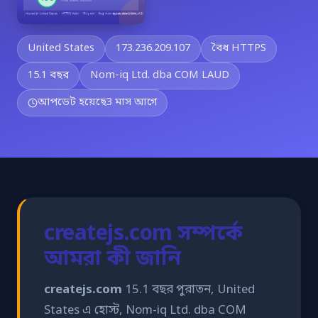
United States
173.236.209.107
বৈধ HTTPS
15.1 বছর
Nom-iq Ltd. dba COM LAUD
আপডেট হয়েছে
3 মাস আগে
createjs.com সম্পর্কে
আমরা কী জানি
createjs.com
15.1 বছর পুরাতন, United
States এ হোস্ট, Nom-iq Ltd. dba COM