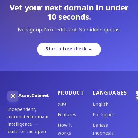
Vet your next domain in under
10 seconds.
No signup. No credit card. No hidden quotas.
Start a free check →
PRODUCT
LANGUAGES
ব
AssetCabinet
ল
হোম
English
Independent,
Features
Português
automated domain
intelligence —
How it
Bahasa
built for the open
works
Indonesia