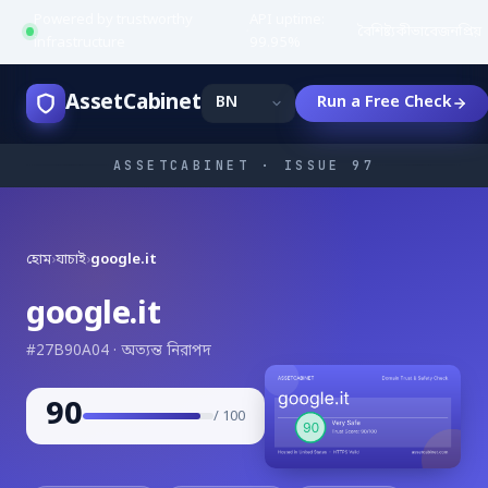
Powered by trustworthy
API uptime:
·
বৈশিষ্ট্য
কীভাবে
জনপ্রিয়
infrastructure
99.95%
AssetCabinet
Run a Free Check
ASSETCABINET · ISSUE 97
হোম
›
যাচাই
›
google.it
google.it
#27B90A04 · অত্যন্ত নিরাপদ
90
/ 100