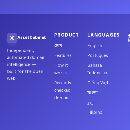
PRODUCT
LANGUAGES
ব
AssetCabinet
ল
হোম
English
Independent,
Features
Português
automated domain
intelligence —
How it
Bahasa
built for the open
works
Indonesia
web.
Recently
Tiếng Việt
checked
বাংলা
domains
اردو
Filipino