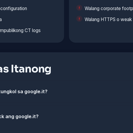
configuration
Walang corporate footp
a
Walang HTTPS o weak c
ampublikong CT logs
s Itanong
ungkol sa google.it?
k ang google.it?