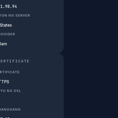
51.98.94
YON NG SERVER
States
PROVIDER
Alam
CERTIFICATE
RTIFICATE
TTPS
SYU NG SSL
 HANGGANG