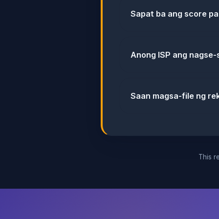
Sapat ba ang score p
Anong ISP ang nagse-s
Saan magsa-file ng rek
This re