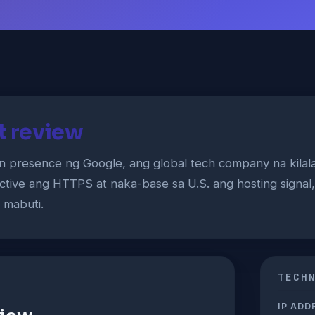
st review
ian presence ng Google, ang global tech company na kilal
 Active ang HTTPS at naka-base sa U.S. ang hosting signa
 mabuti.
TECH
IP ADD