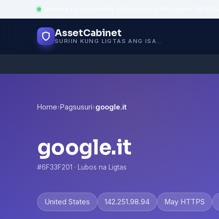
Powered by trustworthy infrastructure
·
API uptime: 99.95%
AssetCabinet
SURIIN KUNG LIGTAS ANG ISANG WEBSITE
Home
›
Pagsusuri
›
google.it
google.it
#6F33F201 · Lubos na Ligtas
United States
142.251.98.94
May HTTPS