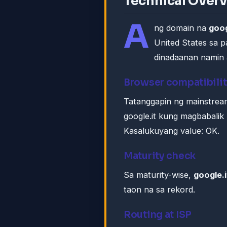
Technical Over
A
ng domain na
goog
United States sa 
dinadaanan namin a
Browser compatibilit
Tatanggapin ng mainstrea
google.it kung magbabalik
Kasalukuyang value: OK.
Maturity check
Sa maturity-wise,
google.i
taon na sa rekord.
Routing at ISP