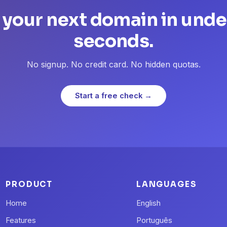
 your next domain in unde
seconds.
No signup. No credit card. No hidden quotas.
Start a free check →
PRODUCT
LANGUAGES
Home
English
Features
Português