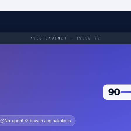
ASSETCABINET · ISSUE 97
90
Na-update
3 buwan ang nakalipas