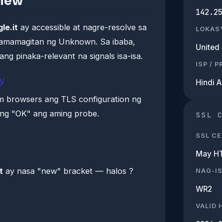
view
142.2
le.it
ay accessible at nagre-resolve sa
LOKAS
pamamagitan ng Unknown. Sa ibaba,
United 
ng pinaka-relevant na signals isa-isa.
ISP / 
y
Hindi 
m browsers ang TLS configuration ng
 ng "OK" ang aming probe.
SSL 
SSL CE
May H
t
ay nasa "new" bracket — halos ?
NAG-I
WR2
VALID