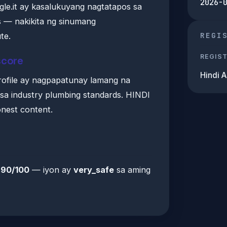
2026-
gle.it ay kasalukuyang nagtatapos sa
 — nakikita ng sinumang
REGI
te.
REGIS
score
Hindi 
profile ay nagpapatunay lamang na
sa industry plumbing standards. HINDI
nest content.
a
90/100
— iyon ay
very_safe
sa aming