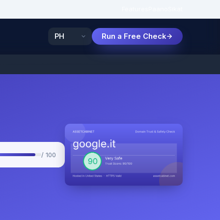
Features
Paano
Sikat
Run a Free Check
/ 100