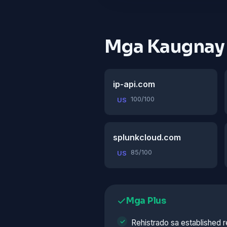
Mga Kaugnay
ip-api.com
100/100
US
splunkcloud.com
85/100
US
Mga Plus
Rehistrado sa established r