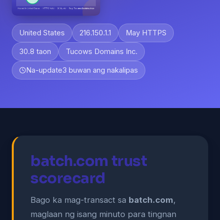
United States
216.150.1.1
May HTTPS
30.8 taon
Tucows Domains Inc.
Na-update
3 buwan ang nakalipas
batch.com trust
scorecard
Bago ka mag-transact sa
batch.com
,
maglaan ng isang minuto para tingnan