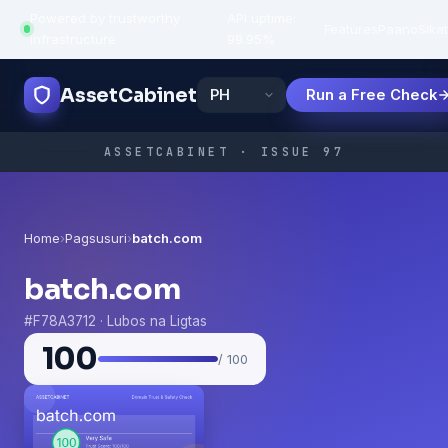
Powered by trustworthy
API uptime:
·
Features
Paano
Sikat
infrastructure
99.95%
AssetCabinet
Run a Free Check
ASSETCABINET · ISSUE 97
Home
›
Pagsusuri
›
batch.com
batch.com
#F78A3712 · Lubos na Ligtas
100
/ 100