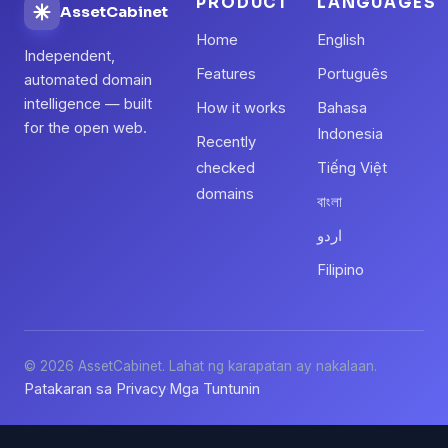
PRODUCT
LANGUAGES
AssetCabinet
Home
English
Independent,
Features
Português
automated domain
intelligence — built
How it works
Bahasa
for the open web.
Indonesia
Recently
checked
Tiếng Việt
domains
বাংলা
اردو
Filipino
© 2026 AssetCabinet. Lahat ng karapatan ay nakalaan.
Patakaran sa Privacy
Mga Tuntunin
·