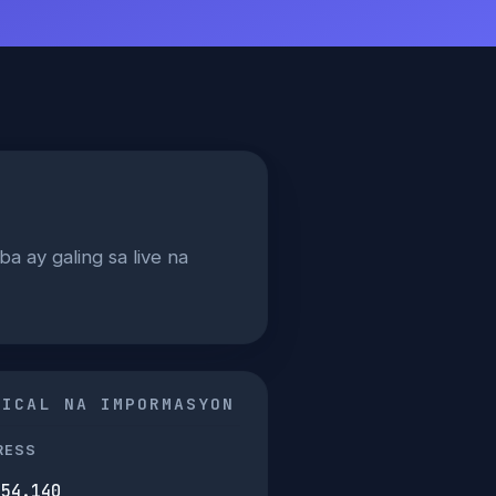
a ay galing sa live na
NICAL NA IMPORMASYON
RESS
254.140