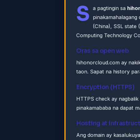
S
a pagtingin sa
hiho
pinakamahalagang d
(China), SSL state 
Computing Technology Co.
Oras sa open web
hihonorcloud.com ay naki
taon. Sapat na history pa
Encryption (HTTPS)
HTTPS check ay nagbalik n
pinakamababa na dapat m
Hosting at infrastruc
Ang domain ay kasalukuya