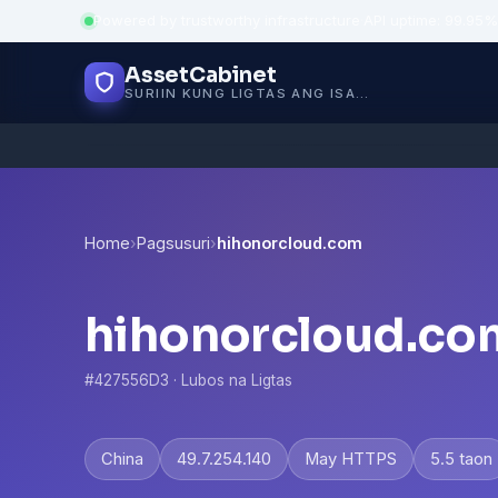
Powered by trustworthy infrastructure
·
API uptime: 99.95%
AssetCabinet
SURIIN KUNG LIGTAS ANG ISANG WEBSITE
Home
›
Pagsusuri
›
hihonorcloud.com
hihonorcloud.co
#427556D3 · Lubos na Ligtas
China
49.7.254.140
May HTTPS
5.5 taon