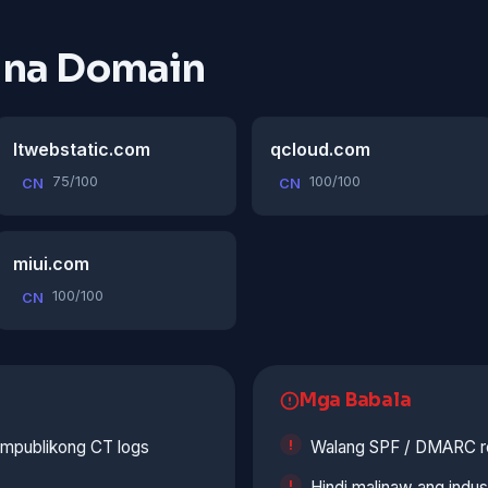
 na Domain
ltwebstatic.com
qcloud.com
75/100
100/100
CN
CN
miui.com
100/100
CN
Mga Babala
ampublikong CT logs
Walang SPF / DMARC r
Hindi malinaw ang indust