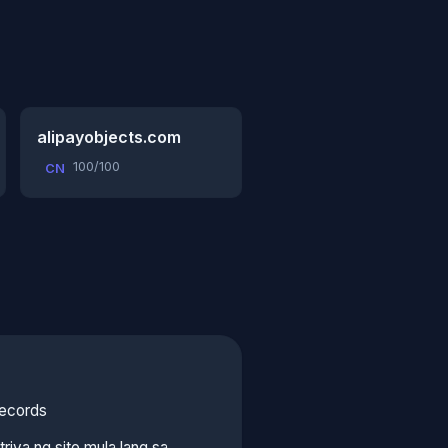
alipayobjects.com
100/100
CN
ecords
riya ng site mula lang sa