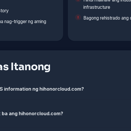
infrastructure
story
Bagong rehistrado ang
a nag-trigger ng aming
s Itanong
S information ng hihonorcloud.com?
st ba ang hihonorcloud.com?