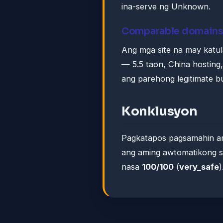
ina-serve ng Unknown.
Comparable domain
Ang mga site na may katu
— 5.5 taon, China hosting
ang parehong legitimate bu
Konklusyon
Pagkatapos pagsamahin an
ang aming awtomatikong s
nasa
100/100
(
very_safe
)