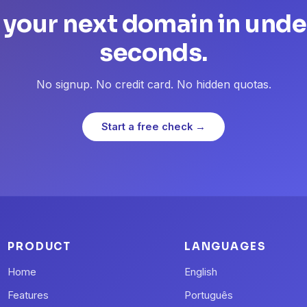
 your next domain in unde
seconds.
No signup. No credit card. No hidden quotas.
Start a free check →
PRODUCT
LANGUAGES
Home
English
Features
Português