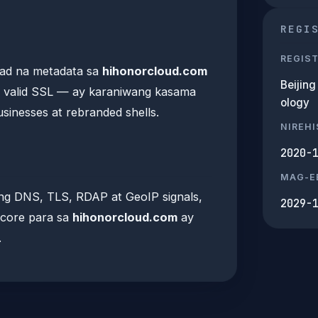
REGI
s
REGIS
lad na metadata sa
hihonorcloud.com
Beijin
, valid SSL — ay karaniwang kasama
ology
sinesses at rebranded shells.
NIREH
2020-
MAG-E
g DNS, TLS, RDAP at GeoIP signals,
2029-
core para sa
hihonorcloud.com
ay
.