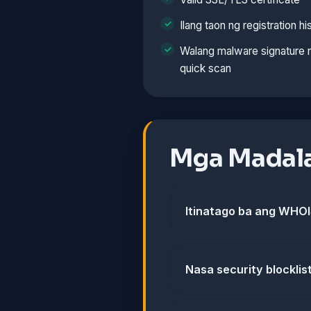
Ilang taon ng registration hi
Walang malware signature n
quick scan
Mga Madala
Itinatago ba ang WHOI
Nasa security blockli