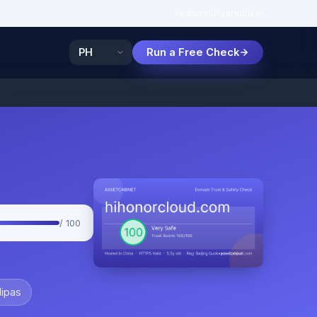
Features
Paano
Sikat
Run a Free Check
/ 100
lipas