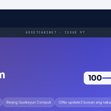
ASSETCABINET · ISSUE 97
m
100
Beijing Guokeyun Computi
Na-update
3 buwan ang naka