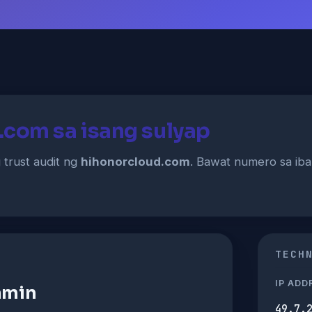
.com sa isang sulyap
 trust audit ng
hihonorcloud.com
. Bawat numero sa ibab
TECH
IP ADD
amin
49.7.