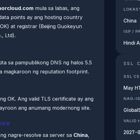
norcloud.com
mula sa labas, ang
LOKAS
ata points ay ang hosting country
China
(OK) at registrar (Beijing Guokeyun
ISP / 
, Ltd).
Hindi 
kita sa pampublikong DNS ng halos 5.5
SSL 
ra magkaroon ng reputation footprint.
SSL CE
May H
g OK. Ang valid TLS certificate ay ang
NAG-I
ayroon ang anumang modernong site.
Global
VALID
ture
2027-
ng nagre-resolve sa server sa
China
,