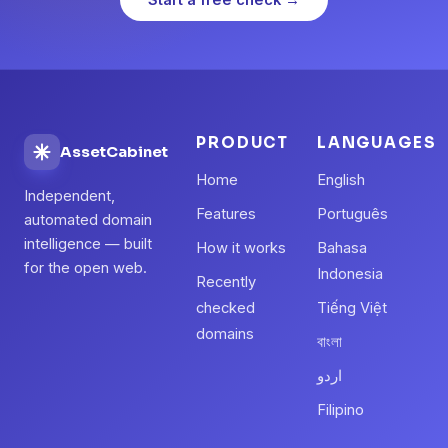
PRODUCT
LANGUAGES
AssetCabinet
Home
English
Independent,
Features
Português
automated domain
intelligence — built
How it works
Bahasa
for the open web.
Indonesia
Recently
checked
Tiếng Việt
domains
বাংলা
اردو
Filipino