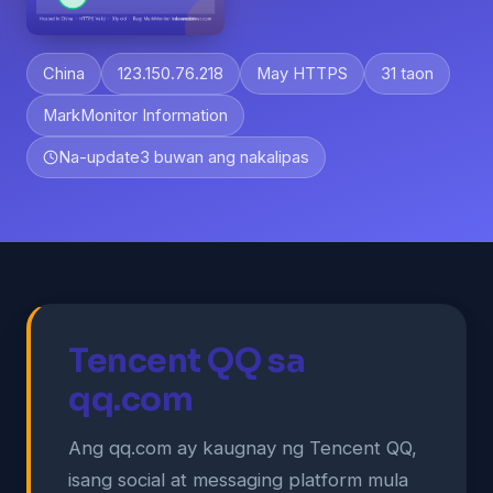
China
123.150.76.218
May HTTPS
31 taon
MarkMonitor Information
Na-update
3 buwan ang nakalipas
Tencent QQ sa
qq.com
Ang qq.com ay kaugnay ng Tencent QQ,
isang social at messaging platform mula