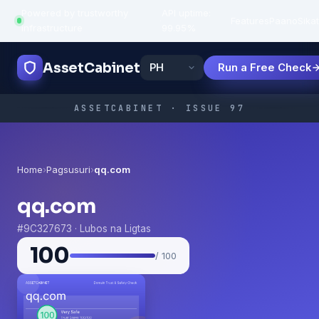
Powered by trustworthy
API uptime:
·
Features
Paano
Sikat
infrastructure
99.95%
AssetCabinet
Run a Free Check
ASSETCABINET · ISSUE 97
Home
›
Pagsusuri
›
qq.com
qq.com
#9C327673 · Lubos na Ligtas
100
/ 100