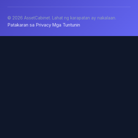
© 2026 AssetCabinet. Lahat ng karapatan ay nakalaan.
Patakaran sa Privacy
Mga Tuntunin
·