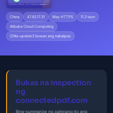
China
47.92.17.31
May HTTPS
11.3 taon
Alibaba Cloud Computing
Na-update
3 buwan ang nakalipas
Bukas na inspection
ng
connectedpdf.com
Bina-summarize ng pahinang ito ang