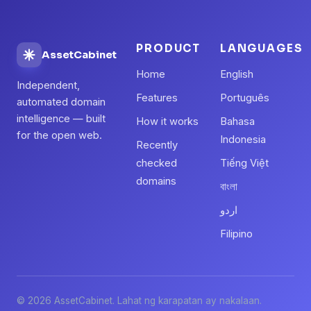
PRODUCT
LANGUAGES
AssetCabinet
Home
English
Independent,
Features
Português
automated domain
intelligence — built
How it works
Bahasa
for the open web.
Indonesia
Recently
checked
Tiếng Việt
domains
বাংলা
اردو
Filipino
© 2026 AssetCabinet. Lahat ng karapatan ay nakalaan.