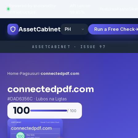
Powered by trustworthy
API uptime:
·
Features
Paano
Sikat
infrastructure
99.95%
AssetCabinet
Run a Free Check
ASSETCABINET · ISSUE 97
Home
›
Pagsusuri
›
connectedpdf.com
connectedpdf.com
#DAD6356C · Lubos na Ligtas
100
/ 100