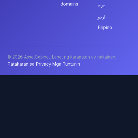
domains
বাংলা
اردو
Filipino
© 2026 AssetCabinet. Lahat ng karapatan ay nakalaan.
Patakaran sa Privacy
Mga Tuntunin
·