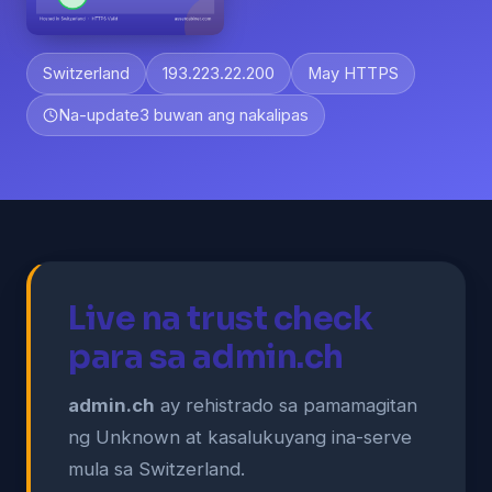
Switzerland
193.223.22.200
May HTTPS
Na-update
3 buwan ang nakalipas
Live na trust check
para sa admin.ch
admin.ch
ay rehistrado sa pamamagitan
ng Unknown at kasalukuyang ina-serve
mula sa Switzerland.