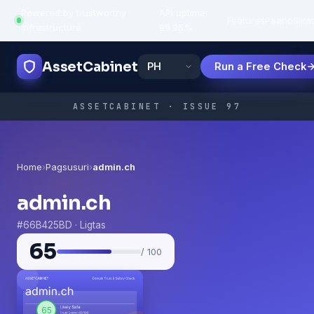
Powered by trustworthy
API uptime:
·
Features
Paano
Sikat
infrastructure
99.95%
AssetCabinet
Run a Free Check
ASSETCABINET · ISSUE 97
Home
›
Pagsusuri
›
admin.ch
admin.ch
#66B425BD · Ligtas
65
/ 100