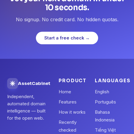
10 seconds.
No signup. No credit card. No hidden quotas.
Start a free check →
PRODUCT
LANGUAGES
AssetCabinet
Home
English
Independent,
Features
Português
automated domain
intelligence — built
How it works
Bahasa
for the open web.
Indonesia
Recently
checked
Tiếng Việt