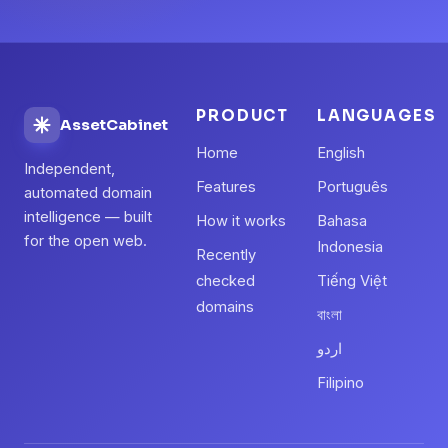
PRODUCT
LANGUAGES
AssetCabinet
Home
English
Independent,
Features
Português
automated domain
intelligence — built
How it works
Bahasa
for the open web.
Indonesia
Recently
checked
Tiếng Việt
domains
বাংলা
اردو
Filipino