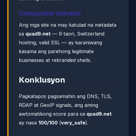
Comparable domains
Ang mga site na may katulad na metadata
sa
quad9.net
— 9 taon, Switzerland
hosting, valid SSL — ay karaniwang
kasama ang parehong legitimate
businesses at rebranded shells.
Konklusyon
Pagkatapos pagsamahin ang DNS, TLS,
RDAP at GeoIP signals, ang aming
awtomatikong score para sa
quad9.net
ay nasa
100/100
(
very_safe
).