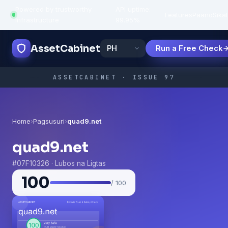
Powered by trustworthy
API uptime:
·
Features
Paano
Sikat
infrastructure
99.95%
AssetCabinet
Run a Free Check
ASSETCABINET · ISSUE 97
Home
›
Pagsusuri
›
quad9.net
quad9.net
#07F10326 · Lubos na Ligtas
100
/ 100