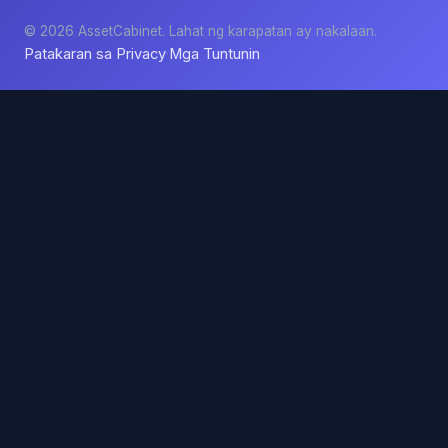
© 2026 AssetCabinet. Lahat ng karapatan ay nakalaan.
Patakaran sa Privacy
Mga Tuntunin
·