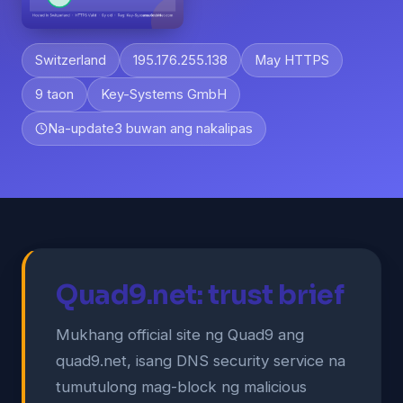
Switzerland
195.176.255.138
May HTTPS
9 taon
Key-Systems GmbH
Na-update
3 buwan ang nakalipas
Quad9.net: trust brief
Mukhang official site ng Quad9 ang
quad9.net, isang DNS security service na
tumutulong mag-block ng malicious