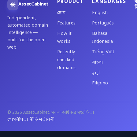
PRODUCT
LANGUAGES
ব
AssetCabinet
ল
হোম
English
Independent,
Features
Português
automated domain
intelligence —
How it
Bahasa
built for the open
works
Indonesia
web.
Recently
Tiếng Việt
checked
বাংলা
domains
اردو
Filipino
© 2026 AssetCabinet. সকল অধিকার সংরক্ষিত।
গোপনীয়তা নীতি
শর্তাবলী
·