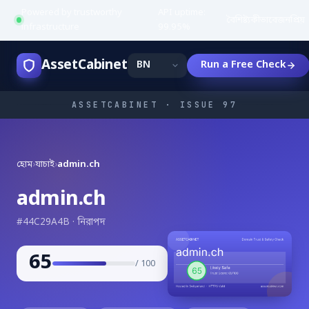
Powered by trustworthy
API uptime:
·
বৈশিষ্ট্য
কীভাবে
জনপ্রিয়
infrastructure
99.95%
AssetCabinet
Run a Free Check
ASSETCABINET · ISSUE 97
হোম
›
যাচাই
›
admin.ch
admin.ch
#44C29A4B · নিরাপদ
65
/ 100