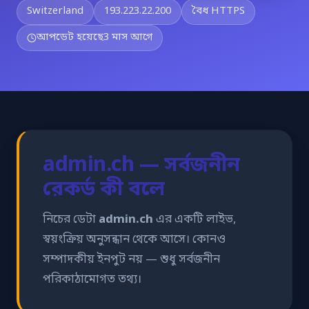
Switzerland
193.223.22.200
বৈধ HTTPS
আপডেট হয়েছে
3 মাস আগে
admin.ch — সর্বজনীন
রেকর্ড কী বলে
নিচের ডেটা
admin.ch
এর একটি লাইভ,
স্বয়ংক্রিয় অনুসন্ধান থেকে আসে। কোনও
সম্পাদকীয় ইনপুট নয় — শুধু সর্বজনীন
পরিকাঠামোগত তথ্য।