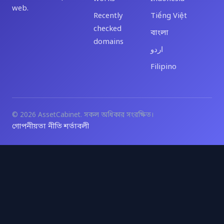
web.
Recently
Tiếng Việt
checked
বাংলা
domains
اردو
Filipino
© 2026 AssetCabinet. সকল অধিকার সংরক্ষিত।
গোপনীয়তা নীতি
শর্তাবলী
·