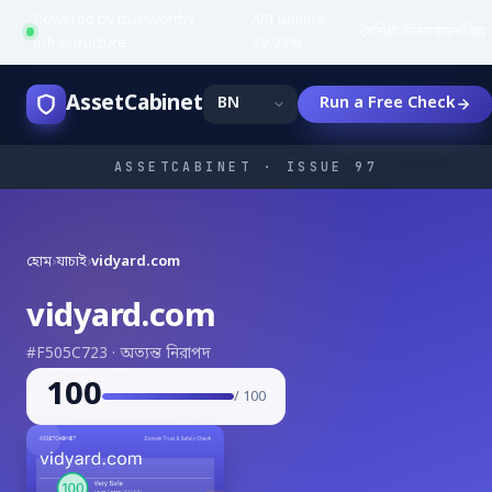
Powered by trustworthy
API uptime:
·
বৈশিষ্ট্য
কীভাবে
জনপ্রিয়
infrastructure
99.95%
AssetCabinet
Run a Free Check
ASSETCABINET · ISSUE 97
হোম
›
যাচাই
›
vidyard.com
vidyard.com
#F505C723 · অত্যন্ত নিরাপদ
100
/ 100