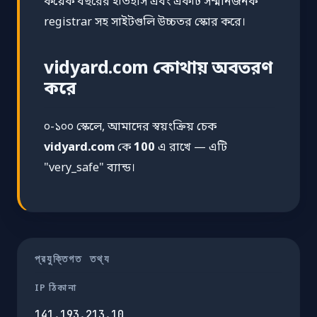
কয়েক বছরের ইতিহাস এবং একটি সম্মানজনক
registrar সহ সাইটগুলি উচ্চতর স্কোর করে।
vidyard.com কোথায় অবতরণ
করে
০-১০০ স্কেলে, আমাদের স্বয়ংক্রিয় চেক
vidyard.com
কে
100
এ রাখে — এটি
"very_safe" ব্যান্ড।
প্রযুক্তিগত তথ্য
IP ঠিকানা
141.193.213.10