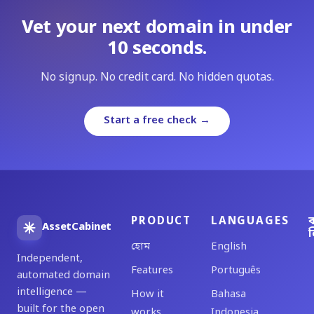
Vet your next domain in under
10 seconds.
No signup. No credit card. No hidden quotas.
Start a free check →
PRODUCT
LANGUAGES
ব
AssetCabinet
ল
হোম
English
Independent,
Features
Português
automated domain
intelligence —
How it
Bahasa
built for the open
works
Indonesia