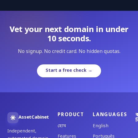
Vet your next domain in under
10 seconds.
No signup. No credit card. No hidden quotas.
Start a free check →
PRODUCT
LANGUAGES
ব
AssetCabinet
ল
হোম
English
Independent,
Features
Português