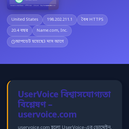
United States
198.202.211.1
বৈধ HTTPS
20.4 বছর
Name.com, Inc.
আপডেট হয়েছে
3 মাস আগে
UserVoice বিশ্বাসযোগ্যতা
বিশ্লেষণ –
uservoice.com
uservoice.com হলো UserVoice-এর ডোমেইন,