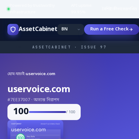
Powered by trustworthy
API uptime:
·
বৈশিষ্ট্য
কীভাবে
জনপ্রিয়
infrastructure
99.95%
AssetCabinet
Run a Free Check
ASSETCABINET · ISSUE 97
হোম
›
যাচাই
›
uservoice.com
uservoice.com
#7EE37007 · অত্যন্ত নিরাপদ
100
/ 100