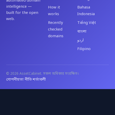
automated domain
intelligence —
How it
Bahasa
built for the open
works
Indonesia
web.
Recently
Tiếng Việt
checked
বাংলা
domains
اردو
Filipino
© 2026 AssetCabinet. সকল অধিকার সংরক্ষিত।
গোপনীয়তা নীতি
শর্তাবলী
·