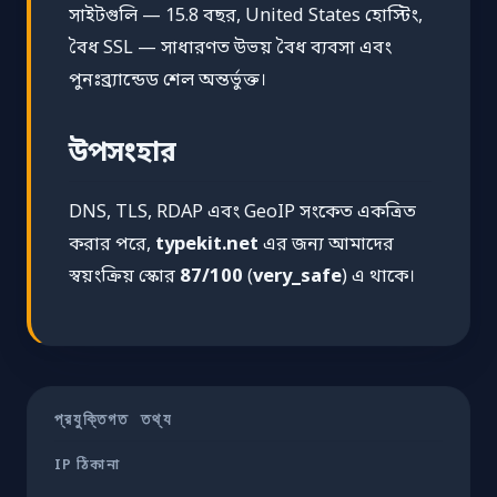
সাইটগুলি — 15.8 বছর, United States হোস্টিং,
বৈধ SSL — সাধারণত উভয় বৈধ ব্যবসা এবং
পুনঃব্র্যান্ডেড শেল অন্তর্ভুক্ত।
উপসংহার
DNS, TLS, RDAP এবং GeoIP সংকেত একত্রিত
করার পরে,
typekit.net
এর জন্য আমাদের
স্বয়ংক্রিয় স্কোর
87/100
(
very_safe
) এ থাকে।
প্রযুক্তিগত তথ্য
IP ঠিকানা