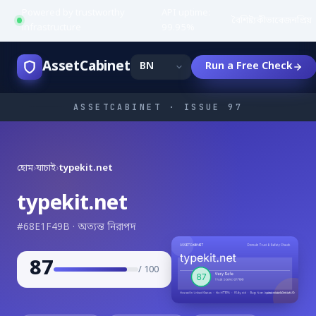
Powered by trustworthy
API uptime:
·
বৈশিষ্ট্য
কীভাবে
জনপ্রিয়
infrastructure
99.95%
AssetCabinet
Run a Free Check
ASSETCABINET · ISSUE 97
হোম
›
যাচাই
›
typekit.net
typekit.net
#68E1F49B · অত্যন্ত নিরাপদ
87
/ 100