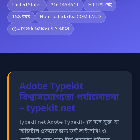
United States
216.146.46.11
HTTPS নেই
15.8 বছর
Nom-iq Ltd. dba COM LAUD
আপডেট হয়েছে
3 মাস আগে
Adobe Typekit
বিশ্বাসযোগ্যতা পর্যালোচনা
– typekit.net
typekit.net Adobe Typekit-এর সঙ্গে যুক্ত, যা
ডিজিটাল প্রকল্পের জন্য ফন্ট লাইসেন্সিং ও