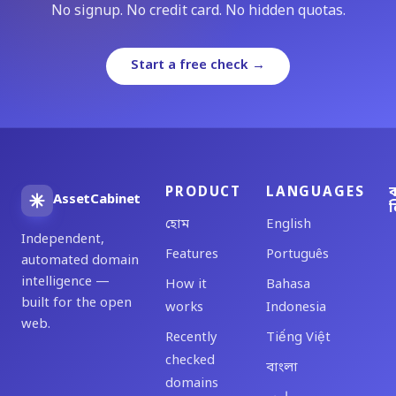
No signup. No credit card. No hidden quotas.
Start a free check →
PRODUCT
LANGUAGES
ব
AssetCabinet
ল
হোম
English
Independent,
Features
Português
automated domain
intelligence —
How it
Bahasa
built for the open
works
Indonesia
web.
Recently
Tiếng Việt
checked
বাংলা
domains