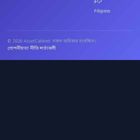
اردو
Filipino
© 2026 AssetCabinet. সকল অধিকার সংরক্ষিত।
গোপনীয়তা নীতি
শর্তাবলী
·