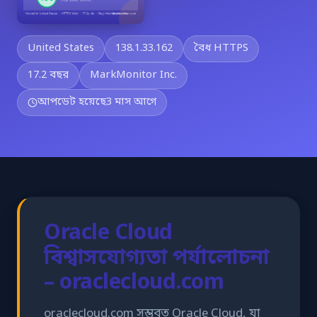
United States
138.1.33.162
বৈধ HTTPS
17.2 বছর
MarkMonitor Inc.
আপডেট হয়েছে
3 মাস আগে
Oracle Cloud
বিশ্বাসযোগ্যতা পর্যালোচনা
– oraclecloud.com
oraclecloud.com সম্ভবত Oracle Cloud, যা