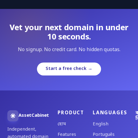
Vet your next domain in under
10 seconds.
No signup. No credit card. No hidden quotas.
Start a free check →
PRODUCT
LANGUAGES
ব
AssetCabinet
ল
হোম
English
Independent,
Features
Português
automated domain