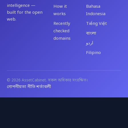
intelligence —
How it
Bahasa
built for the open
works
Indonesia
web.
Recently
Tiếng Việt
checked
বাংলা
domains
اردو
Filipino
© 2026 AssetCabinet. সকল অধিকার সংরক্ষিত।
গোপনীয়তা নীতি
শর্তাবলী
·