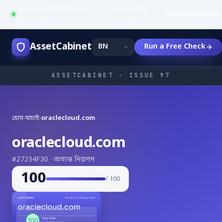
Powered by trustworthy
API uptime:
·
বৈশিষ্ট্য
কীভাবে
জনপ্রিয়
infrastructure
99.95%
AssetCabinet
Run a Free Check
ASSETCABINET · ISSUE 97
হোম
›
যাচাই
›
oraclecloud.com
oraclecloud.com
#27234F30 · অত্যন্ত নিরাপদ
100
/ 100