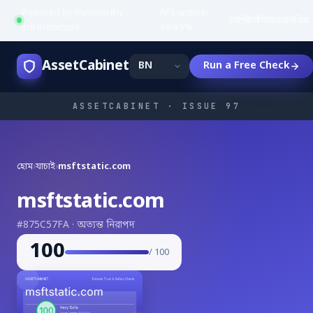
Powered by trustworthy
API uptime:
·
বৈশিষ্ট্য
কীভাবে
জনপ্রিয়
infrastructure
99.95%
AssetCabinet
Run a Free Check
ASSETCABINET · ISSUE 97
হোম
›
যাচাই
›
msftstatic.com
msftstatic.com
#875C57FA · অত্যন্ত নিরাপদ
100
/ 100