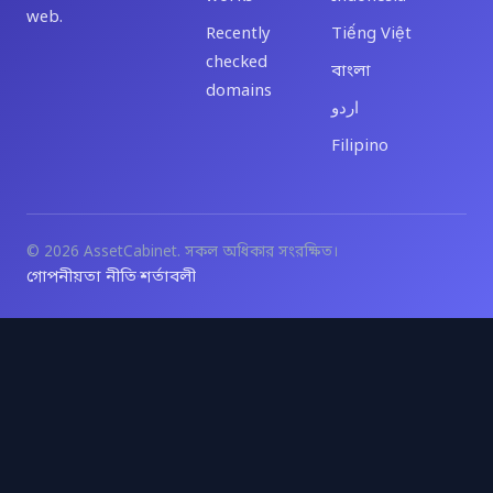
web.
Recently
Tiếng Việt
checked
বাংলা
domains
اردو
Filipino
© 2026 AssetCabinet. সকল অধিকার সংরক্ষিত।
গোপনীয়তা নীতি
শর্তাবলী
·