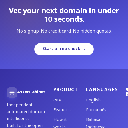
Vet your next domain in under
10 seconds.
No signup. No credit card. No hidden quotas.
Start a free check →
PRODUCT
LANGUAGES
ব
AssetCabinet
ল
হোম
English
Independent,
Features
Português
automated domain
intelligence —
How it
Bahasa
built for the open
works
Indonesia