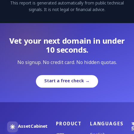
This report is generated automatically from public technical
signals. It is not legal or financial advice.
Vet your next domain in under
10 seconds.
No signup. No credit card. No hidden quotas.
Start a free check →
PRODUCT
LANGUAGES
ব
AssetCabinet
ল