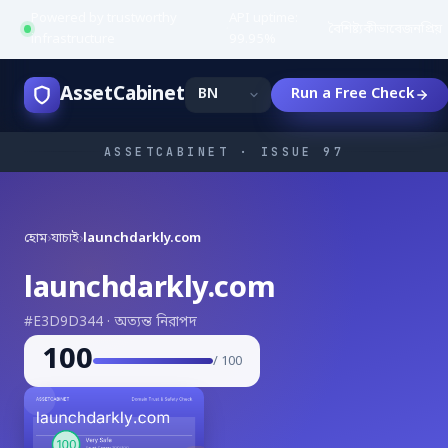
Powered by trustworthy
API uptime:
·
বৈশিষ্ট্য
কীভাবে
জনপ্রিয়
infrastructure
99.95%
AssetCabinet
Run a Free Check
ASSETCABINET · ISSUE 97
হোম
›
যাচাই
›
launchdarkly.com
launchdarkly.com
#E3D9D344 · অত্যন্ত নিরাপদ
100
/ 100