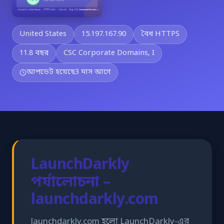
United States
15.197.167.90
বৈধ HTTPS
11.8 বছর
CSC Corporate Domains, I
আপডেট হয়েছে
3 মাস আগে
LaunchDarkly
পর্যালোচনা –
launchdarkly.com
launchdarkly.com হলো LaunchDarkly-এর