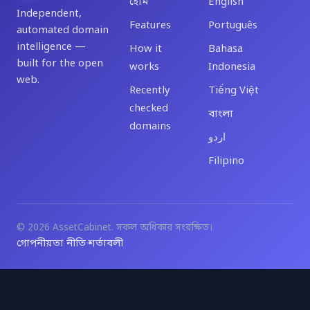
হোম
English
Independent,
Features
Português
automated domain
intelligence —
How it
Bahasa
built for the open
works
Indonesia
web.
Recently
Tiếng Việt
checked
বাংলা
domains
اردو
Filipino
© 2026 AssetCabinet. সকল অধিকার সংরক্ষিত।
গোপনীয়তা নীতি
শর্তাবলী
·