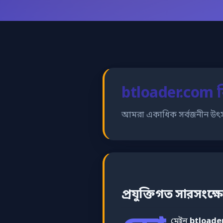
btloader.com 
আমরা একাধিক সর্বজনীন উৎ
প্রযুক্তিগত সারসংক্ষ
মেইন
btloade