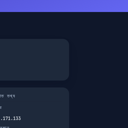
তিগত তথ্য
না
6.171.133