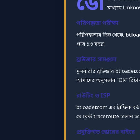
ডো
মাধ্যমে Unknow
পরিপক্কতা পরীক্ষা
পরিপক্কতার দিক থেকে,
btloa
প্রায় 5.6 বছর।
ব্রাউজার সামঞ্জস্য
মূলধারার ব্রাউজার btloader
আমাদের অনুসন্ধান "OK" রিটার্
রাউটিং ও ISP
btloader.com এর ট্রাফিক ব
যে কেউ traceroute চালান তার 
প্রযুক্তিগত স্কোরের বাইরে