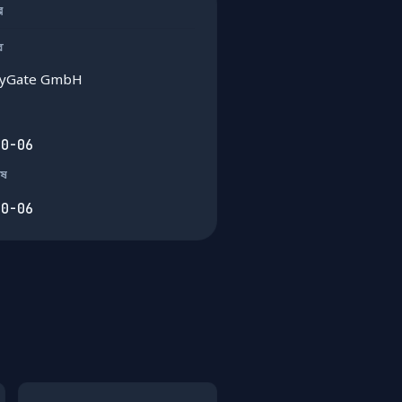
ার
র
ryGate GmbH
10-06
েষ
10-06