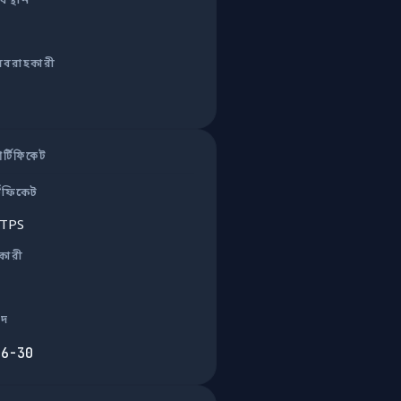
বস্থান
রবরাহকারী
্টিফিকেট
টিফিকেট
TTPS
ুকারী
াদ
06-30