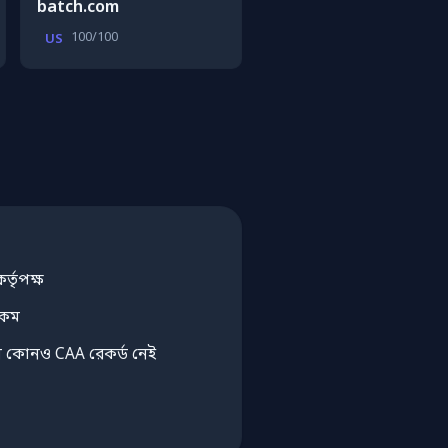
batch.com
100/100
US
্তৃপক্ষ
 কম
এমন কোনও CAA রেকর্ড নেই