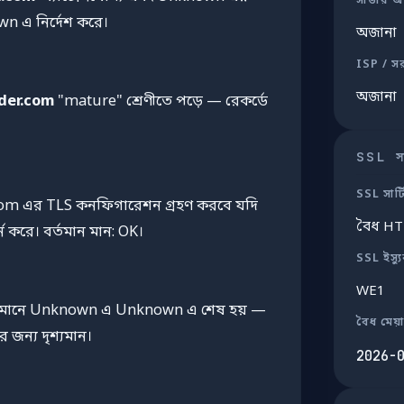
সার্ভার অ
n এ নির্দেশ করে।
অজানা
ISP / স
অজানা
der.com
"mature" শ্রেণীতে পড়ে — রেকর্ডে
SSL সার
SSL সার্
.com এর TLS কনফিগারেশন গ্রহণ করবে যদি
বৈধ H
ন করে। বর্তমান মান: OK।
SSL ইস্য
WE1
র্তমানে Unknown এ Unknown এ শেষ হয় —
বৈধ মেয়
জন্য দৃশ্যমান।
2026-