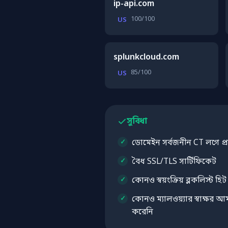
ip-api.com
100/100
US
splunkcloud.com
85/100
US
সুবিধা
ডোমেইন সর্বজনীন CT লগে প্রদ
বৈধ SSL/TLS সার্টিফিকেট
কোনও স্বয়ংক্রিয় ব্লকলিস্ট হি
কোনও ম্যালওয়্যার স্বাক্ষর আমাদ
করেনি