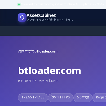
Powered by trustworthy infrastructure
·
API uptime: 99.95%
AssetCabinet
যেকোনো ওয়েবসাইট নিরাপদ কিনা যাচাই করুন
হোম
›
যাচাই
›
btloader.com
btloader.com
#313B2DE6 · অত্যন্ত নিরাপদ
172.66.171.133
বৈধ HTTPS
5.6 বছর
Regis