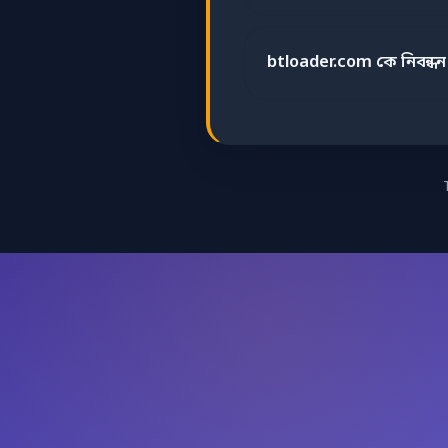
btloader.com কে নিবন্ধ