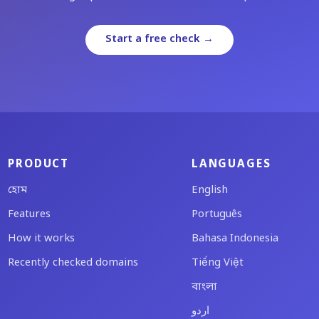
Start a free check →
PRODUCT
LANGUAGES
হোম
English
Features
Português
How it works
Bahasa Indonesia
Recently checked domains
Tiếng Việt
বাংলা
اردو