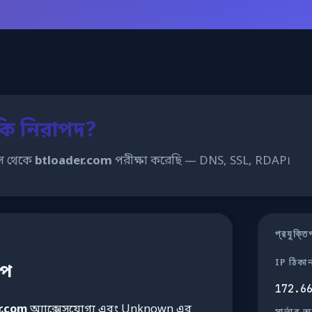
কি নিরাপদ?
স থেকে
btloader.com
পরীক্ষা করেছি — DNS, SSL, RDAP।
প্রযুক্
IP ঠিকা
েপ
172.6
r.com
অ্যাক্সেসযোগ্য এবং Unknown এর