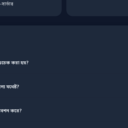
-সার্ভার
ঃচেক করা হয়?
ন্য যথেষ্ট?
বেশন করে?