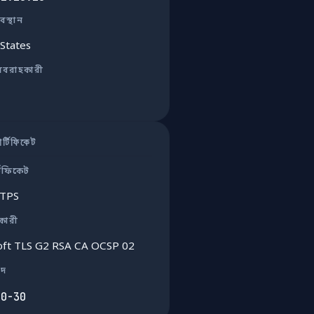
বস্থান
States
রবরাহকারী
্টিফিকেট
টিফিকেট
TTPS
ুকারী
oft TLS G2 RSA CA OCSP 02
াদ
10-30