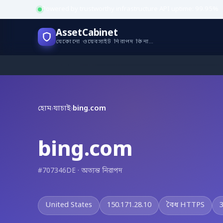
Powered by trustworthy infrastructure
·
API uptime: 99.95%
AssetCabinet
যেকোনো ওয়েবসাইট নিরাপদ কিনা যাচাই করুন
হোম
›
যাচাই
›
bing.com
bing.com
#707346DE · অত্যন্ত নিরাপদ
United States
150.171.28.10
বৈধ HTTPS