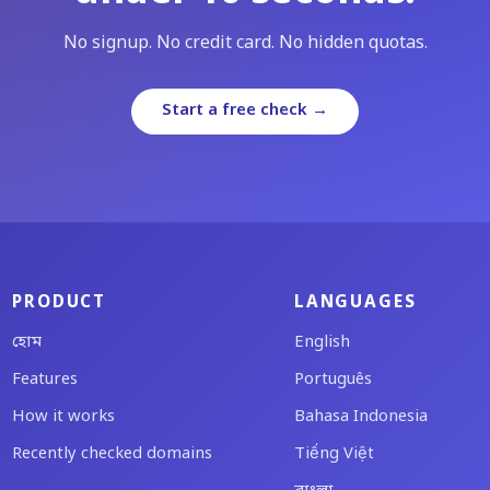
No signup. No credit card. No hidden quotas.
Start a free check →
PRODUCT
LANGUAGES
হোম
English
Features
Português
How it works
Bahasa Indonesia
Recently checked domains
Tiếng Việt