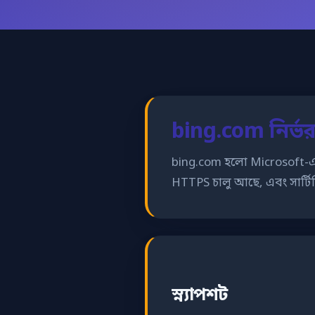
bing.com নির্ভর
bing.com হলো Microsoft-এর স
HTTPS চালু আছে, এবং সার্টি
স্ন্যাপশট