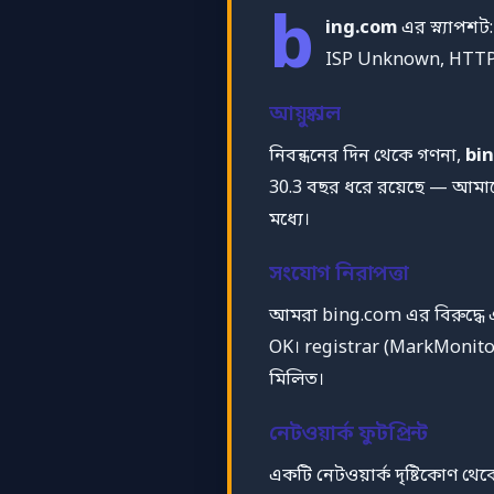
b
ing.com
এর স্ন্যাপশট
ISP Unknown, HTTP
আয়ুষ্কাল
নিবন্ধনের দিন থেকে গণনা,
bi
30.3 বছর ধরে রয়েছে — আমাদ
মধ্যে।
সংযোগ নিরাপত্তা
আমরা bing.com এর বিরুদ্ধে এ
OK। registrar (MarkMonitor
মিলিত।
নেটওয়ার্ক ফুটপ্রিন্ট
একটি নেটওয়ার্ক দৃষ্টিকোণ 