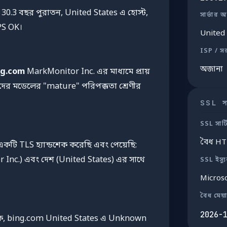
: 30.3 বছর পুরাতন, United States এ হোস্ট,
সার্ভার অ
S OK।
United 
ISP / স
অজানা
ng.com
MarkMonitor Inc. এর মাধ্যমে প্রায়
ের মডেলের "mature" পরিপক্কতা শ্রেণীর
SSL সার
SSL সার্
বৈধ H
কটি TLS হ্যান্ডশেক করেছি এবং পেয়েছি:
 Inc.) এবং দেশ (United States) এর সাথে
SSL ইস্য
Micros
বৈধ মেয়
2026-
থেকে, bing.com United States এ Unknown