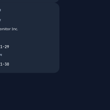
ার
র
nitor Inc.
01-29
েষ
01-30