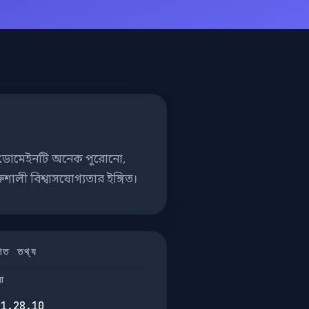
ংশ। ডোমেইনটি অনেক পুরোনো,
লী বিশ্বাসযোগ্যতার ইঙ্গিত।
তিগত তথ্য
না
71.28.10