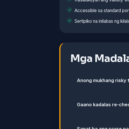
Accessible sa standard por
Sertipiko na inilabas ng kila
Mga Madala
Anong mukhang risky 
Gaano kadalas re-che
Sapat ba ang score p