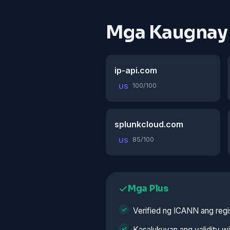
Mga Kaugnay
ip-api.com
100/100
US
splunkcloud.com
85/100
US
Mga Plus
Verified ng ICANN ang regi
Kasalukuyan ang validity w