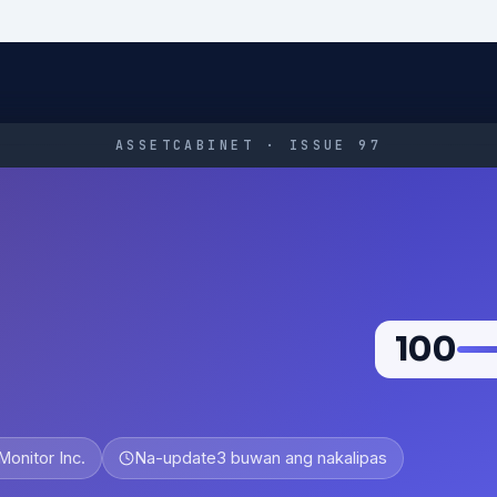
ASSETCABINET · ISSUE 97
100
onitor Inc.
Na-update
3 buwan ang nakalipas