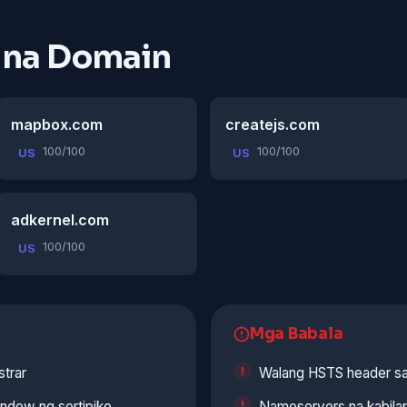
 na Domain
mapbox.com
createjs.com
100/100
100/100
US
US
adkernel.com
100/100
US
Mga Babala
strar
Walang HSTS header s
indow ng sertipiko
Nameservers na kabilan