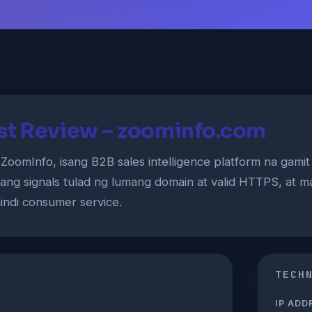
st Review – zoominfo.com
ZoomInfo, isang B2B sales intelligence platform na gamit 
 ang signals tulad ng lumang domain at valid HTTPS, at m
hindi consumer service.
TECH
IP ADD