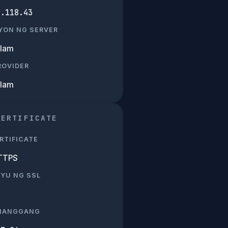
6.118.43
YON NG SERVER
Alam
PROVIDER
Alam
CERTIFICATE
RTIFICATE
TTPS
SYU NG SSL
 HANGGANG