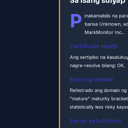
Sa isang sulyap
P
inakamabilis na pa
bansa Unknown, eda
MarkMonitor Inc..
Certificate health
Ang sertipiko na kasaluku
nagre-resolve bilang: OK.
Edad ng domain
Rehistrado ang domain ng h
"mature" maturity bracke
statistically less risky ka
Server jurisdiction