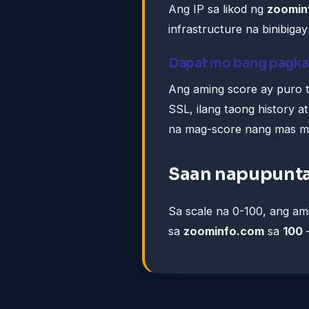
Ang IP sa likod ng
zoomin
infrastructure na binibig
Dapat mo bang pagka
Ang aming score ay puro t
SSL, ilang taong history a
na mag-score nang mas m
Saan napupunta
Sa scale na 0-100, ang a
sa
zoominfo.com
sa
100
—