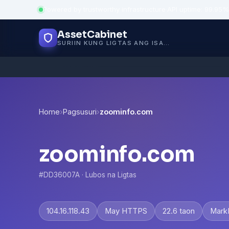
Powered by trustworthy infrastructure
·
API uptime: 99.95%
AssetCabinet
SURIIN KUNG LIGTAS ANG ISANG WEBSITE
Home
›
Pagsusuri
›
zoominfo.com
zoominfo.com
#DD36007A · Lubos na Ligtas
104.16.118.43
May HTTPS
22.6 taon
MarkM