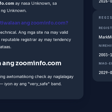
2026-
fo.com
ay nasa Unknown, sa
ay ng Unknown.
REGI
tiwalaan ang zoominfo.com?
REGIS
echnical. Ang mga site na may valid
MarkMo
t reputable registrar ay may tendency
NIREH
ataas.
2003-
 ang zoominfo.com
MAG-E
2029-
ming awtomatikong check ay naglalagay
 iyon ay ang "very_safe" band.