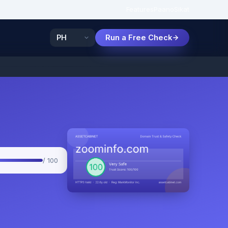
Features
Paano
Sikat
Run a Free Check
/ 100