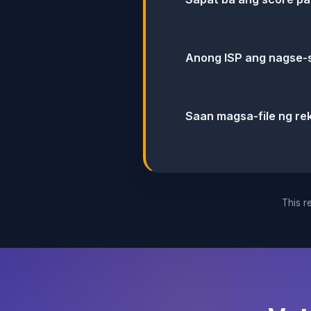
Anong ISP ang nagse-
Saan magsa-file ng re
This re