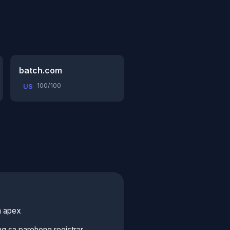
batch.com
100/100
US
a apex
g sa parehong registrar