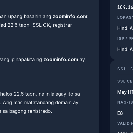
104.1
raan upang basahin ang
zoominfo.com
:
LOKAS
d 22.6 taon, SSL OK, registrar
Hindi 
ISP / 
Hindi 
yang ipinapakita ng
zoominfo.com
ay
SSL 
SSL CE
May H
alos 22.6 taon, na inilalagay ito sa
t. Ang mas matatandang domain ay
NAG-I
ysa sa bagong rehistrado.
E8
VALID