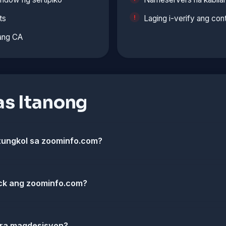
ts
Laging i-verify ang co
lang CA
s Itanong
tungkol sa zoominfo.com?
ck ang zoominfo.com?
ara magdesisyon?