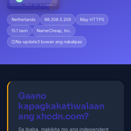
Netherlands
88.208.5.209
May HTTPS
15.1 taon
NameCheap, Inc.
Na-update
3 buwan ang nakalipas
Gaano
kapagkakatiwalaan
ang xhcdn.com?
Sa ibaba, makikita mo ang independent