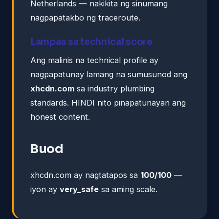
Netherlands — nakikita ng sinumang
nagpapatakbo ng traceroute.
Lampas sa technical score
Ang malinis na technical profile ay
nagpapatunay lamang na sumusunod ang
xhcdn.com
sa industry plumbing
standards. HINDI nito pinapatunayan ang
honest content.
Buod
xhcdn.com ay nagtatapos sa
100/100
—
iyon ay
very_safe
sa aming scale.