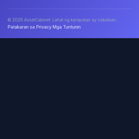
© 2026 AssetCabinet. Lahat ng karapatan ay nakalaan.
Patakaran sa Privacy
Mga Tuntunin
·