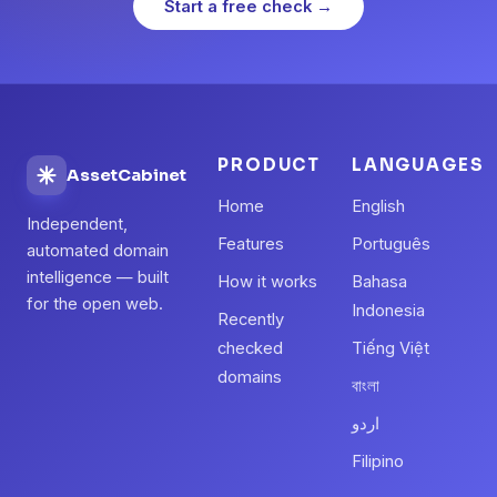
Start a free check →
PRODUCT
LANGUAGES
AssetCabinet
Home
English
Independent,
Features
Português
automated domain
intelligence — built
How it works
Bahasa
for the open web.
Indonesia
Recently
checked
Tiếng Việt
domains
বাংলা
اردو
Filipino