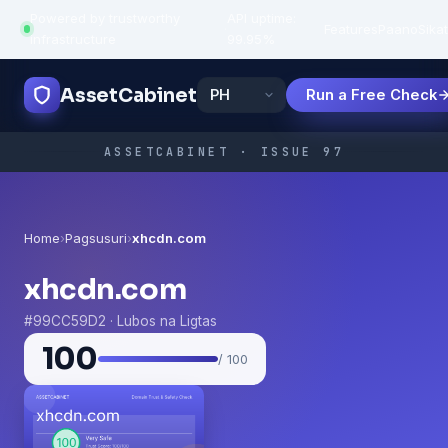
Powered by trustworthy
API uptime:
·
Features
Paano
Sikat
infrastructure
99.95%
AssetCabinet
Run a Free Check
ASSETCABINET · ISSUE 97
Home
›
Pagsusuri
›
xhcdn.com
xhcdn.com
#99CC59D2 · Lubos na Ligtas
100
/ 100