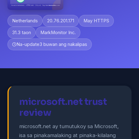
Netherlands
20.76.201.171
May HTTPS
31.3 taon
MarkMonitor Inc.
Na-update
3 buwan ang nakalipas
microsoft.net trust
review
microsoft.net ay tumutukoy sa Microsoft,
isa sa pinakamalaking at pinaka-kilalang