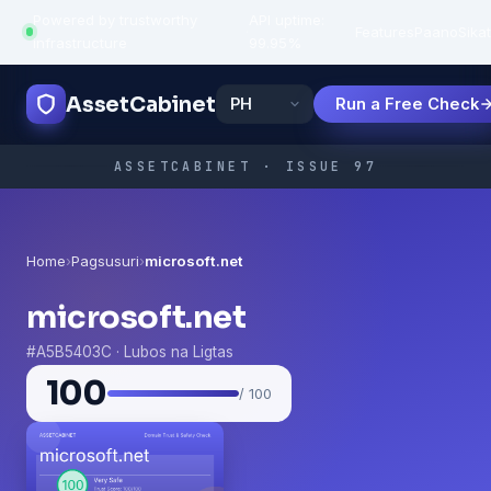
Powered by trustworthy
API uptime:
·
Features
Paano
Sikat
infrastructure
99.95%
AssetCabinet
Run a Free Check
ASSETCABINET · ISSUE 97
Home
›
Pagsusuri
›
microsoft.net
microsoft.net
#A5B5403C · Lubos na Ligtas
100
/ 100