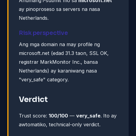
Anumang i-submit mo sa
microsoft.net
ay pinoproseso sa servers na nasa
Netherlands.
Risk perspective
Ang mga domain na may profile ng
microsoft.net (edad 31.3 taon, SSL OK,
registrar MarkMonitor Inc., bansa
Netherlands) ay karaniwang nasa
"very_safe" category.
Verdict
Trust score:
100/100
—
very_safe
. Ito ay
awtomatiko, technical-only verdict.