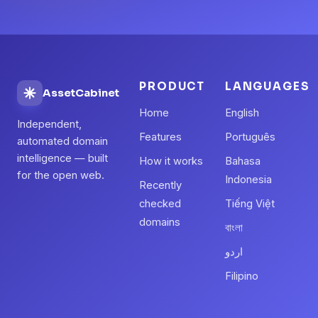
PRODUCT
LANGUAGES
AssetCabinet
Home
English
Independent,
Features
Português
automated domain
intelligence — built
How it works
Bahasa
for the open web.
Indonesia
Recently
checked
Tiếng Việt
domains
বাংলা
اردو
Filipino