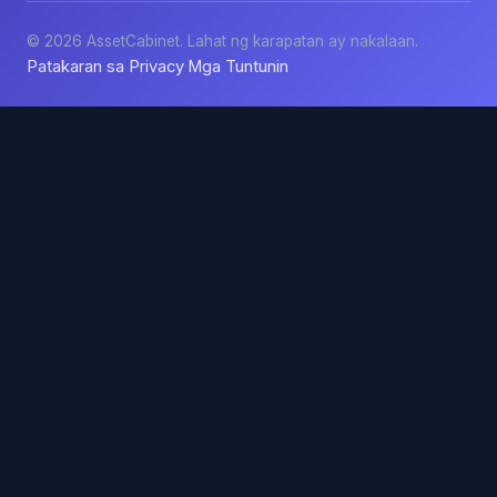
© 2026 AssetCabinet. Lahat ng karapatan ay nakalaan.
Patakaran sa Privacy
Mga Tuntunin
·