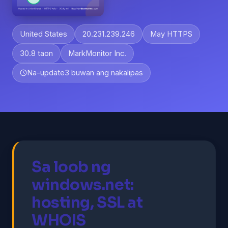
United States
20.231.239.246
May HTTPS
30.8 taon
MarkMonitor Inc.
Na-update
3 buwan ang nakalipas
Sa loob ng
windows.net:
hosting, SSL at
WHOIS