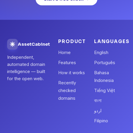
PRODUCT
LANGUAGES
AssetCabinet
Home
English
Independent,
Features
Português
automated domain
intelligence — built
How it works
Bahasa
for the open web.
Indonesia
Recently
checked
Tiếng Việt
domains
বাংলা
اردو
Filipino