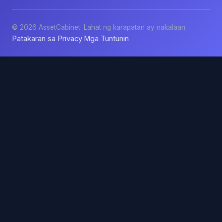
© 2026 AssetCabinet. Lahat ng karapatan ay nakalaan.
Patakaran sa Privacy
Mga Tuntunin
·