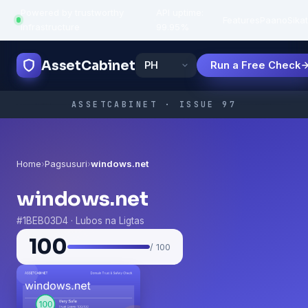
Powered by trustworthy
API uptime:
·
Features
Paano
Sikat
infrastructure
99.95%
AssetCabinet
Run a Free Check
ASSETCABINET · ISSUE 97
Home
›
Pagsusuri
›
windows.net
windows.net
#1BEB03D4 · Lubos na Ligtas
100
/ 100