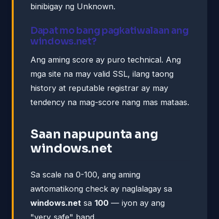
binibigay ng Unknown.
Dapat mo bang pagkatiwalaan ang
windows.net?
Ang aming score ay puro technical. Ang
mga site na may valid SSL, ilang taong
history at reputable registrar ay may
tendency na mag-score nang mas mataas.
Saan napupunta ang
windows.net
Sa scale na 0-100, ang aming
awtomatikong check ay naglalagay sa
windows.net
sa
100
— iyon ay ang
"very_safe" band.