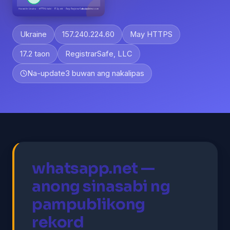
Ukraine
157.240.224.60
May HTTPS
17.2 taon
RegistrarSafe, LLC
Na-update
3 buwan ang nakalipas
whatsapp.net —
anong sinasabi ng
pampublikong
rekord