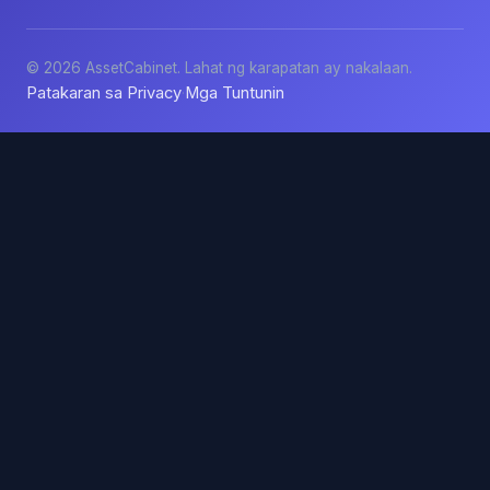
© 2026 AssetCabinet. Lahat ng karapatan ay nakalaan.
Patakaran sa Privacy
Mga Tuntunin
·