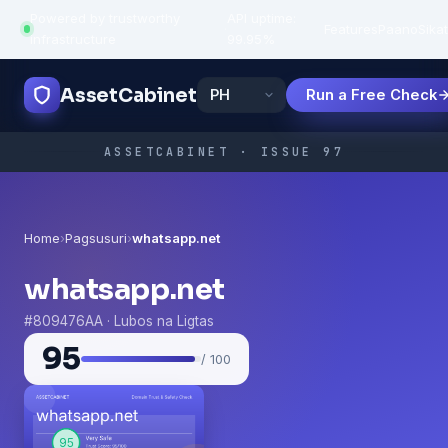
Powered by trustworthy
API uptime:
·
Features
Paano
Sikat
infrastructure
99.95%
AssetCabinet
Run a Free Check
ASSETCABINET · ISSUE 97
Home
›
Pagsusuri
›
whatsapp.net
whatsapp.net
#809476AA · Lubos na Ligtas
95
/ 100