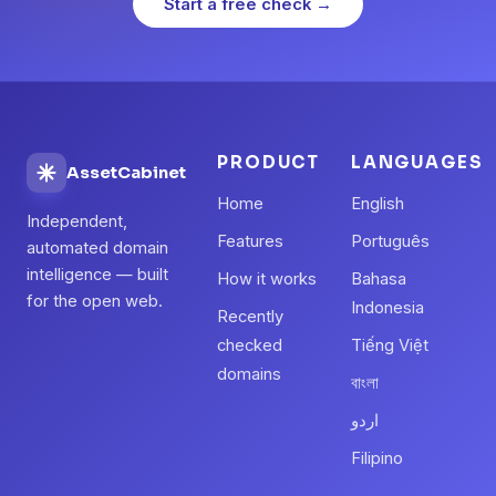
Start a free check →
PRODUCT
LANGUAGES
AssetCabinet
Home
English
Independent,
Features
Português
automated domain
intelligence — built
How it works
Bahasa
for the open web.
Indonesia
Recently
checked
Tiếng Việt
domains
বাংলা
اردو
Filipino