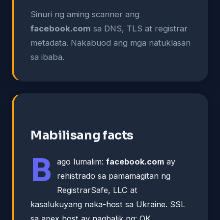
Sinuri ng aming scanner ang
facebook.com
sa DNS, TLS at registrar
metadata. Nakabuod ang mga natuklasan
sa ibaba.
Mabilisang facts
B
ago lumalim:
facebook.com
ay
rehistrado sa pamamagitan ng
RegistrarSafe, LLC at
kasalukuyang naka-host sa Ukraine. SSL
sa apex host ay nagbalik ng: OK.