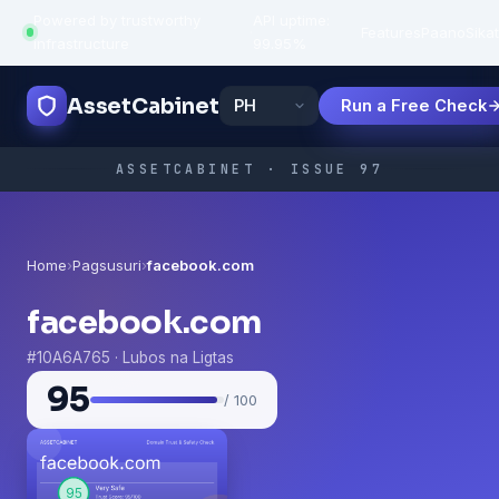
Powered by trustworthy
API uptime:
·
Features
Paano
Sikat
infrastructure
99.95%
AssetCabinet
Run a Free Check
ASSETCABINET · ISSUE 97
Home
›
Pagsusuri
›
facebook.com
facebook.com
#10A6A765 · Lubos na Ligtas
95
/ 100