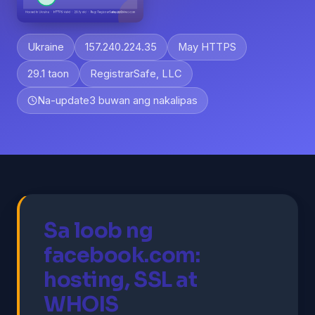
Ukraine
157.240.224.35
May HTTPS
29.1 taon
RegistrarSafe, LLC
Na-update
3 buwan ang nakalipas
Sa loob ng
facebook.com:
hosting, SSL at
WHOIS