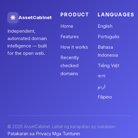
PRODUCT
LANGUAGES
AssetCabinet
Home
English
Independent,
Features
Português
automated domain
intelligence — built
How it works
Bahasa
for the open web.
Indonesia
Recently
checked
Tiếng Việt
domains
বাংলা
اردو
Filipino
© 2026 AssetCabinet. Lahat ng karapatan ay nakalaan.
Patakaran sa Privacy
Mga Tuntunin
·