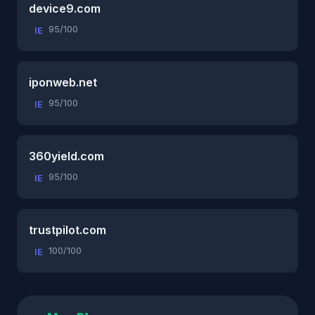
device9.com
95/100
IE
iponweb.net
95/100
IE
360yield.com
95/100
IE
trustpilot.com
100/100
IE