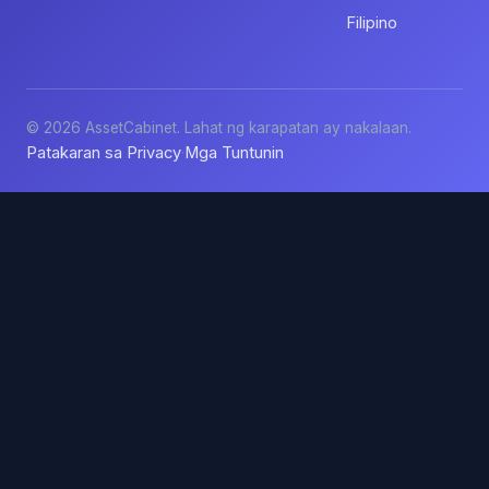
Filipino
© 2026 AssetCabinet. Lahat ng karapatan ay nakalaan.
Patakaran sa Privacy
Mga Tuntunin
·