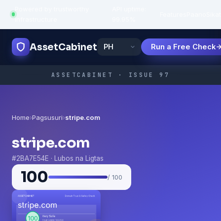
Powered by trustworthy
API uptime:
·
Features
Paano
Sikat
infrastructure
99.95%
AssetCabinet
Run a Free Check
ASSETCABINET · ISSUE 97
Home
›
Pagsusuri
›
stripe.com
stripe.com
#2BA7E54E · Lubos na Ligtas
100
/ 100