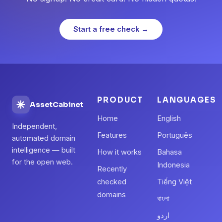
Start a free check →
PRODUCT
LANGUAGES
AssetCabinet
Home
English
Independent,
Features
Português
automated domain
intelligence — built
How it works
Bahasa
for the open web.
Indonesia
Recently
checked
Tiếng Việt
domains
বাংলা
اردو