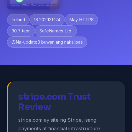
Ireland
18.202.131.124
May HTTPS
30.7 taon
SafeNames Ltd.
Na-update
3 buwan ang nakalipas
stripe.com Trust
Review
stripe.com ay site ng Stripe, isang
payments at financial infrastructure