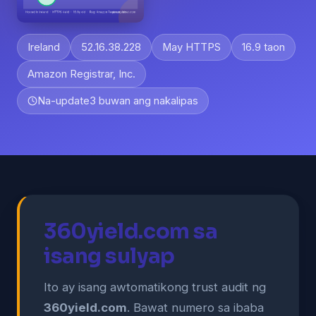
Ireland
52.16.38.228
May HTTPS
16.9 taon
Amazon Registrar, Inc.
Na-update
3 buwan ang nakalipas
360yield.com sa
isang sulyap
Ito ay isang awtomatikong trust audit ng
360yield.com
. Bawat numero sa ibaba