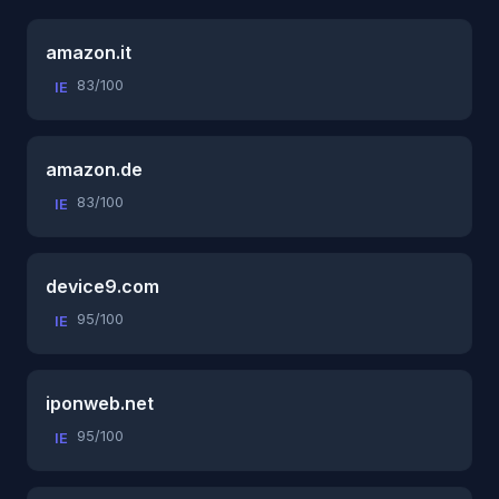
amazon.it
83/100
IE
amazon.de
83/100
IE
device9.com
95/100
IE
iponweb.net
95/100
IE