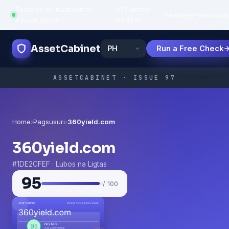
Powered by trustworthy
API uptime:
·
Features
Paano
Sikat
infrastructure
99.95%
AssetCabinet
Run a Free Check
ASSETCABINET · ISSUE 97
Home
›
Pagsusuri
›
360yield.com
360yield.com
#1DE2CFEF · Lubos na Ligtas
95
/ 100