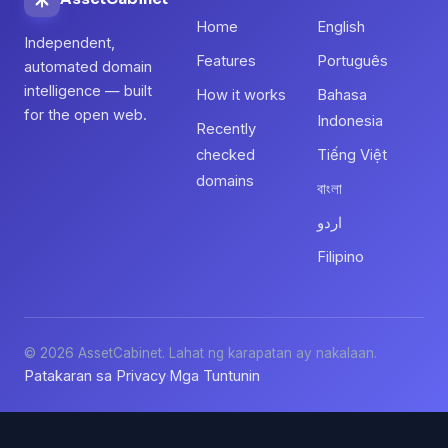
Home
English
Independent,
Features
Português
automated domain
intelligence — built
How it works
Bahasa
for the open web.
Indonesia
Recently
checked
Tiếng Việt
domains
বাংলা
اردو
Filipino
© 2026 AssetCabinet. Lahat ng karapatan ay nakalaan.
Patakaran sa Privacy
Mga Tuntunin
·