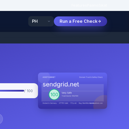
Features
Paano
Sikat
Run a Free Check
/ 100