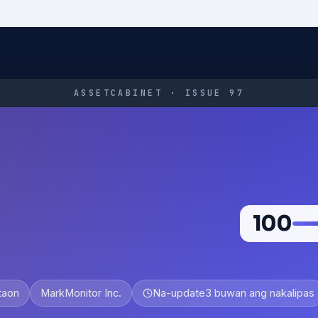
ASSETCABINET · ISSUE 97
100
 taon
MarkMonitor Inc.
Na-update
3 buwan ang nakalipas