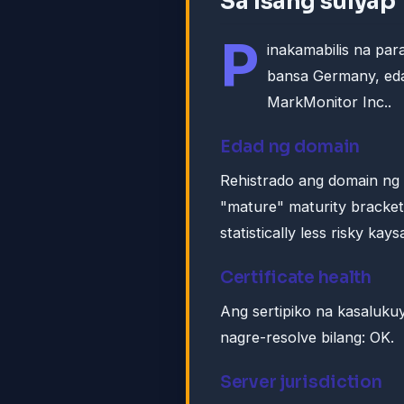
Sa isang sulyap
P
inakamabilis na pa
bansa Germany, edad
MarkMonitor Inc..
Edad ng domain
Rehistrado ang domain ng ha
"mature" maturity bracke
statistically less risky ka
Certificate health
Ang sertipiko na kasaluku
nagre-resolve bilang: OK.
Server jurisdiction