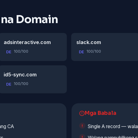
 na Domain
adsinteractive.com
slack.com
100/100
100/100
DE
DE
id5-sync.com
100/100
DE
Mga Babala
lang CA
Single A record — walan
rs
Walang pampublikong se