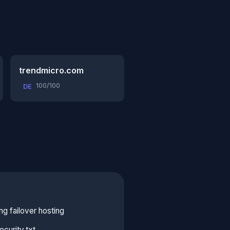
trendmicro.com
100/100
DE
g failover hosting
curity.txt