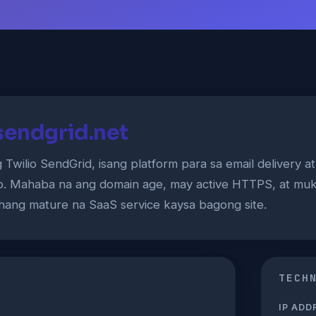
sendgrid.net
 Twilio SendGrid, isang platform para sa email delivery a
o. Mahaba na ang domain age, may active HTTPS, at mu
ang mature na SaaS service kaysa bagong site.
TECH
IP ADD