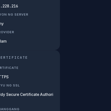
8.228.216
YON NG SERVER
ny
PROVIDER
Alam
CERTIFICATE
RTIFICATE
TTPS
SYU NG SSL
dy Secure Certificate Authori
 HANGGANG