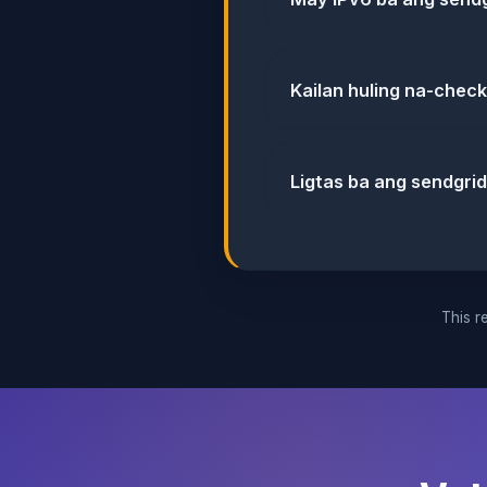
Kailan huling na-check
Ligtas ba ang sendgri
This re