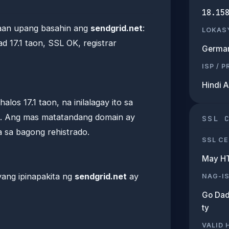
18.15
raan upang basahin ang
sendgrid.net
:
LOKAS
 17.1 taon, SSL OK, registrar
Germa
ISP / 
Hindi 
los 17.1 taon, na inilalagay ito sa
t. Ang mas matatandang domain ay
SSL 
ysa sa bagong rehistrado.
SSL CE
May H
yang ipinapakita ng
sendgrid.net
ay
NAG-I
Go Dad
ty
VALID