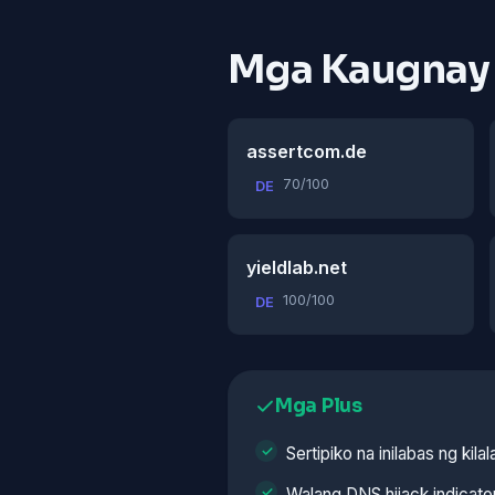
Mga Kaugnay
assertcom.de
70/100
DE
yieldlab.net
100/100
DE
Mga Plus
Sertipiko na inilabas ng kila
Walang DNS hijack indicato