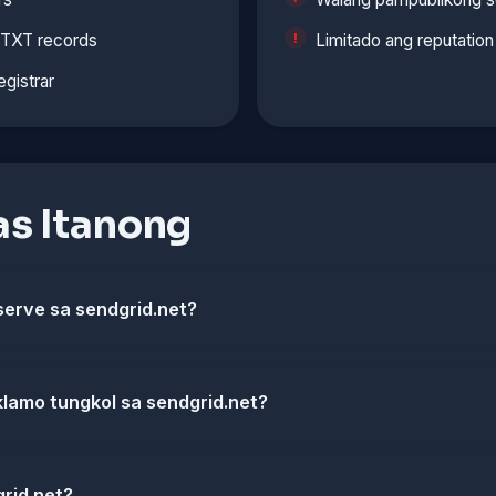
t TXT records
Limitado ang reputatio
egistrar
s Itanong
erve sa sendgrid.net?
klamo tungkol sa sendgrid.net?
rid.net?