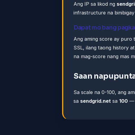
Ang IP sa likod ng
sendgri
infrastructure na binibig
Dapat mo bang pagka
Ang aming score ay puro t
SSL, ilang taong history a
na mag-score nang mas m
Saan napupunta
Sa scale na 0-100, ang a
sa
sendgrid.net
sa
100
— 