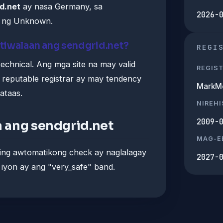
d.net
ay nasa Germany, sa
2026-
ay ng Unknown.
tiwalaan ang sendgrid.net?
REGI
echnical. Ang mga site na may valid
REGIS
t reputable registrar ay may tendency
MarkMo
ataas.
NIREH
2009-
 ang sendgrid.net
MAG-E
ming awtomatikong check ay naglalagay
2027-
iyon ay ang "very_safe" band.