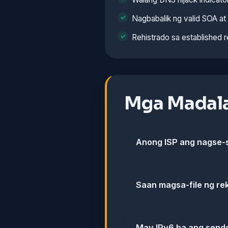
Nagbabalik ng valid SOA a
Rehistrado sa established r
Mga Madala
Anong ISP ang nagse-s
Saan magsa-file ng re
May IPv6 ba ang sendg