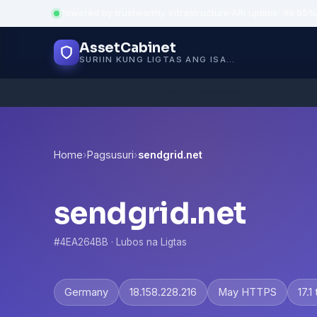
Powered by trustworthy infrastructure
·
API uptime: 99.95%
AssetCabinet
SURIIN KUNG LIGTAS ANG ISANG WEBSITE
Home
›
Pagsusuri
›
sendgrid.net
sendgrid.net
#4EA264BB · Lubos na Ligtas
Germany
18.158.228.216
May HTTPS
17.1