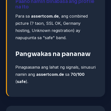
Paano namin binabasa ang profile
na ito
Para sa
assertcom.de
, ang combined
picture (? taon, SSL OK, Germany
hosting, Unknown registration) ay
napupunta sa "safe" band.
Pangwakas na pananaw
Pinagsasama ang lahat ng signals, sinusuri
namin ang
assertcom.de
sa
70/100
(
safe
).