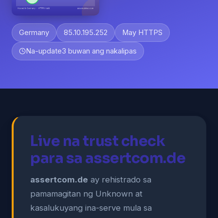
Germany
85.10.195.252
May HTTPS
Na-update
3 buwan ang nakalipas
Live na trust check
para sa assertcom.de
assertcom.de
ay rehistrado sa
pamamagitan ng Unknown at
kasalukuyang ina-serve mula sa