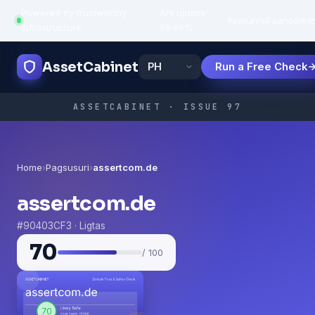
Powered by trustworthy
API uptime:
·
Features
Paano
Sikat
infrastructure
99.95%
AssetCabinet
Run a Free Check
ASSETCABINET · ISSUE 97
Home
›
Pagsusuri
›
assertcom.de
assertcom.de
#90403CF3 · Ligtas
70
/ 100