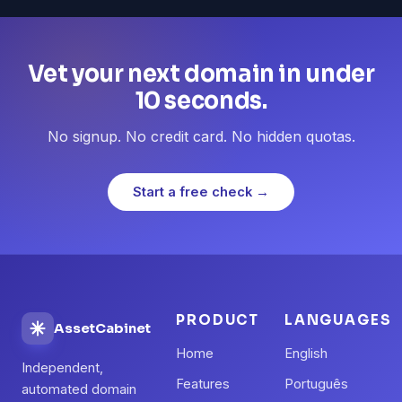
Vet your next domain in under
10 seconds.
No signup. No credit card. No hidden quotas.
Start a free check →
PRODUCT
LANGUAGES
AssetCabinet
Home
English
Independent,
Features
Português
automated domain