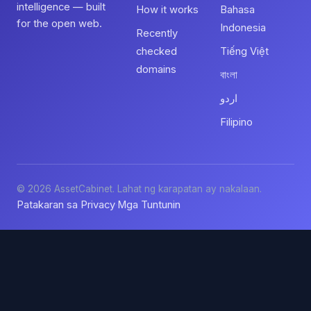
intelligence — built
How it works
Bahasa
for the open web.
Indonesia
Recently
checked
Tiếng Việt
domains
বাংলা
اردو
Filipino
© 2026 AssetCabinet. Lahat ng karapatan ay nakalaan.
Patakaran sa Privacy
Mga Tuntunin
·