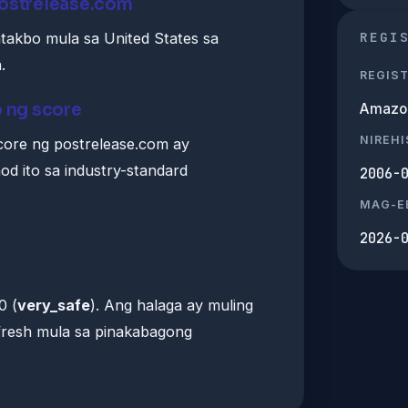
postrelease.com
REGI
takbo mula sa United States sa
.
REGIS
o ng score
Amazon 
NIREH
core ng postrelease.com ay
d ito sa industry-standard
2006-
MAG-E
2026-
0 (
very_safe
). Ang halaga ay muling
resh mula sa pinakabagong