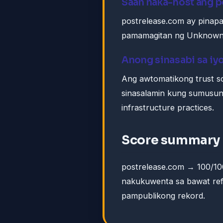
Saan naka-host ang 
postrelease.com ay pinapa
pamamagitan ng Unknown
Anong sinasabi sa iy
Ang awtomatikong trust s
sinasalamin kung sumusuno
infrastructure practices.
Score summary
postrelease.com → 100/10
nakukuwenta sa bawat ref
pampublikong rekord.