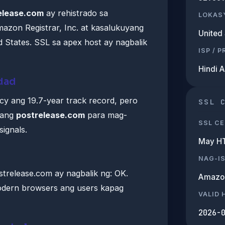
elease.com
ay rehistrado sa
LOKAS
zon Registrar, Inc. at kasalukuyang
United 
d States. SSL sa apex host ay nagbalik
ISP / 
Hindi 
edad
acy ang 19.7-year track record, pero
SSL 
 ang
postrelease.com
para mag-
SSL CE
ignals.
May H
NAG-I
trelease.com ay nagbalik ng: OK.
Amazo
odern browsers ang users kapag
VALID
2026-