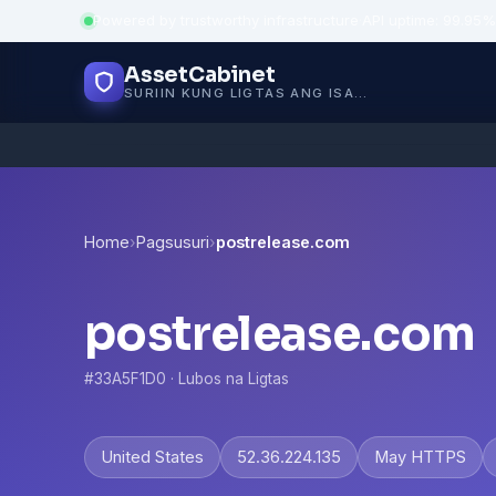
Powered by trustworthy infrastructure
·
API uptime: 99.95%
AssetCabinet
SURIIN KUNG LIGTAS ANG ISANG WEBSITE
Home
›
Pagsusuri
›
postrelease.com
postrelease.com
#33A5F1D0 · Lubos na Ligtas
United States
52.36.224.135
May HTTPS