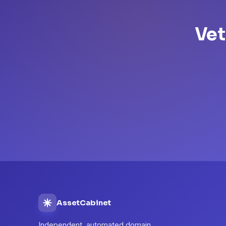
Vet
AssetCabinet
Independent, automated domain