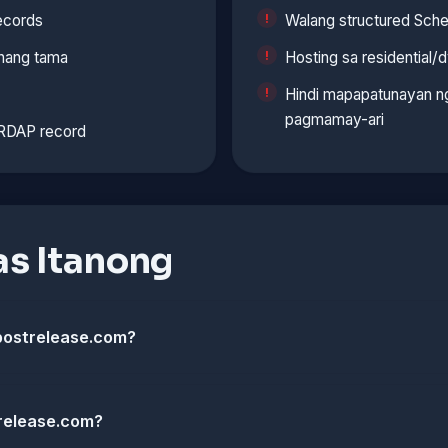
ecords
Walang structured Sch
nang tama
Hosting sa residential/
Hindi mapapatunayan ng
pagmamay-ari
 RDAP record
s Itanong
postrelease.com?
trelease.com?