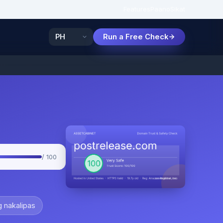
Features
Paano
Sikat
Run a Free Check
/ 100
 nakalipas