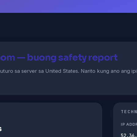
com — buong safety report
turo sa server sa United States. Narito kung ano ang i
TECH
IP ADD
s
52.36