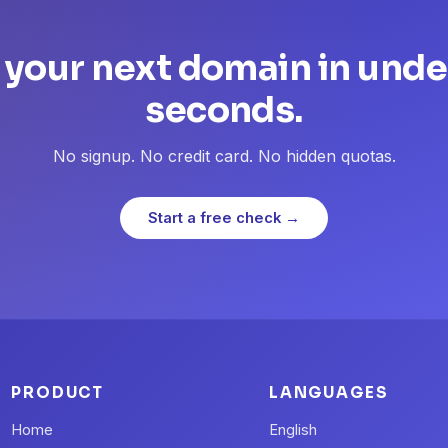
 your next domain in unde
seconds.
No signup. No credit card. No hidden quotas.
Start a free check →
PRODUCT
LANGUAGES
Home
English