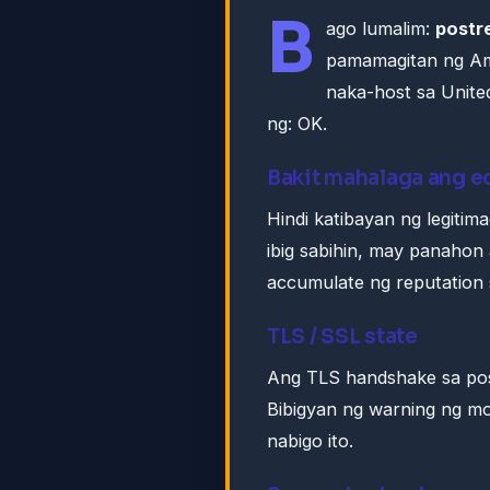
B
ago lumalim:
postr
pamamagitan ng Ama
naka-host sa Unite
ng: OK.
Bakit mahalaga ang 
Hindi katibayan ng legitim
ibig sabihin, may panahon
accumulate ng reputation s
TLS / SSL state
Ang TLS handshake sa pos
Bibigyan ng warning ng m
nabigo ito.