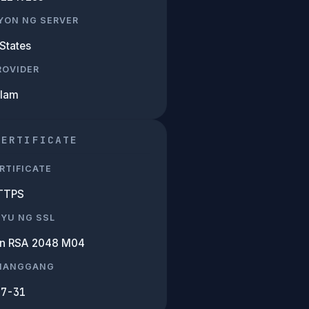
YON NG SERVER
States
PROVIDER
Alam
CERTIFICATE
RTIFICATE
TTPS
SYU NG SSL
n RSA 2048 M04
 HANGGANG
07-31