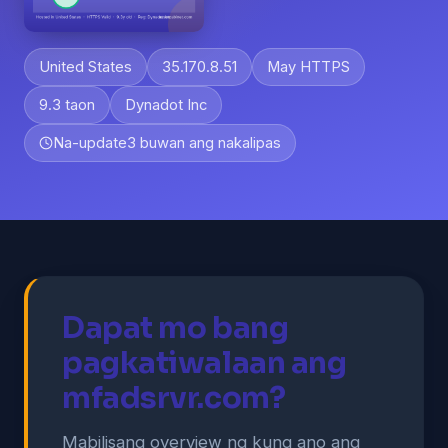
United States
35.170.8.51
May HTTPS
9.3 taon
Dynadot Inc
Na-update
3 buwan ang nakalipas
Dapat mo bang
pagkatiwalaan ang
mfadsrvr.com?
Mabilisang overview ng kung ano ang