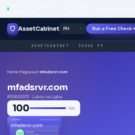
Powered by trustworthy
API uptime:
·
Features
Paano
Sikat
infrastructure
99.95%
AssetCabinet
Run a Free Check
ASSETCABINET · ISSUE 97
Home
›
Pagsusuri
›
mfadsrvr.com
mfadsrvr.com
#55B92613 · Lubos na Ligtas
100
/ 100