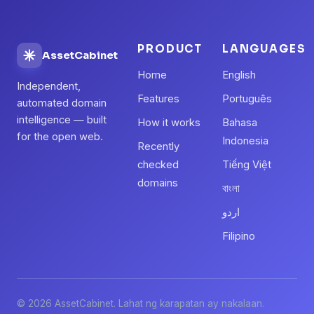
PRODUCT
LANGUAGES
AssetCabinet
Home
English
Independent,
Features
Português
automated domain
intelligence — built
How it works
Bahasa
for the open web.
Indonesia
Recently
checked
Tiếng Việt
domains
বাংলা
اردو
Filipino
© 2026 AssetCabinet. Lahat ng karapatan ay nakalaan.