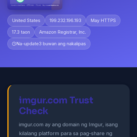
United States
199.232.196.193
May HTTPS
17.3 taon
Amazon Registrar, Inc.
Na-update
3 buwan ang nakalipas
imgur.com Trust
Check
imgur.com ay ang domain ng Imgur, isang
kilalang platform para sa pag-share ng