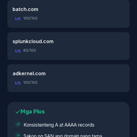
batch.com
100/100
US
splunkcloud.com
85/100
US
adkernel.com
100/100
US
Mga Plus
Konsistenteng A at AAAA records
Sakop ng SAN ang domain nang tama