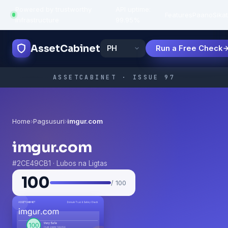
Powered by trustworthy
API uptime:
·
Features
Paano
Sikat
infrastructure
99.95%
AssetCabinet
Run a Free Check
ASSETCABINET · ISSUE 97
Home
›
Pagsusuri
›
imgur.com
imgur.com
#2CE49CB1 · Lubos na Ligtas
100
/ 100