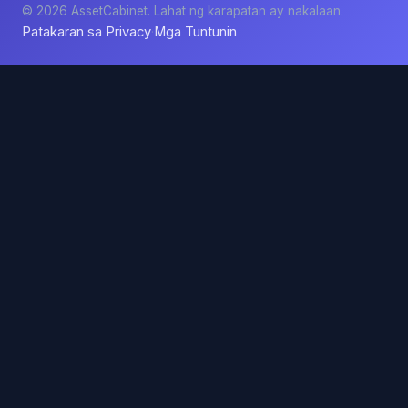
© 2026 AssetCabinet. Lahat ng karapatan ay nakalaan.
Patakaran sa Privacy
Mga Tuntunin
·