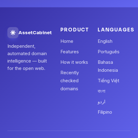
PRODUCT
LANGUAGES
AssetCabinet
Home
English
Independent,
Features
Português
automated domain
intelligence — built
How it works
Bahasa
for the open web.
Indonesia
Recently
checked
Tiếng Việt
domains
বাংলা
اردو
Filipino