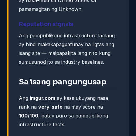
ay naka-host sa United States sa
pamamagitan ng Unknown.
Reputation signals
Ang pampublikong infrastructure lamang
ay hindi makakapagpatunay na ligtas ang
isang site — maipapakita lang nito kung
sumusunod ito sa industry baselines.
Sa isang pangungusap
Ang
imgur.com
ay kasalukuyang nasa
rank na
very_safe
na may score na
100/100
, batay puro sa pampublikong
infrastructure facts.