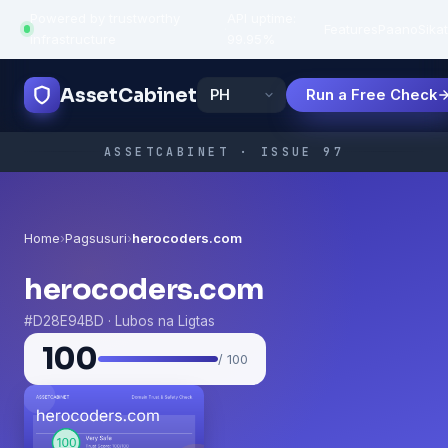
Powered by trustworthy
API uptime:
·
Features
Paano
Sikat
infrastructure
99.95%
AssetCabinet
Run a Free Check
ASSETCABINET · ISSUE 97
Home
›
Pagsusuri
›
herocoders.com
herocoders.com
#D28E94BD · Lubos na Ligtas
100
/ 100