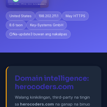
United States
198.202.211.1
May HTTPS
8.6 taon
Key-Systems GmbH
Na-update
3 buwan ang nakalipas
Domain intelligence:
herocoders.com
Walang kinikilingan, third-party na tingin
sa
herocoders.com
na ganap na binuo