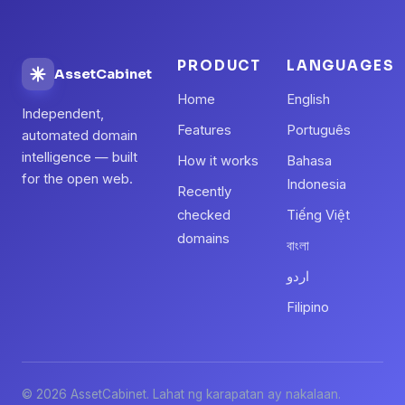
PRODUCT
LANGUAGES
AssetCabinet
Home
English
Independent,
Features
Português
automated domain
intelligence — built
How it works
Bahasa
for the open web.
Indonesia
Recently
checked
Tiếng Việt
domains
বাংলা
اردو
Filipino
© 2026 AssetCabinet. Lahat ng karapatan ay nakalaan.