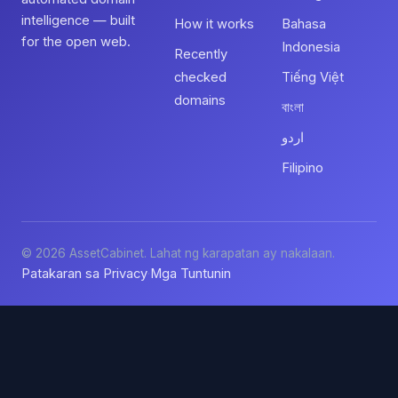
intelligence — built
How it works
Bahasa
for the open web.
Indonesia
Recently
checked
Tiếng Việt
domains
বাংলা
اردو
Filipino
© 2026 AssetCabinet. Lahat ng karapatan ay nakalaan.
Patakaran sa Privacy
Mga Tuntunin
·