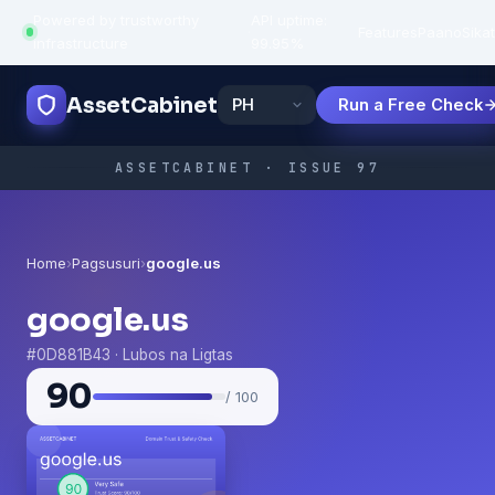
Powered by trustworthy
API uptime:
·
Features
Paano
Sikat
infrastructure
99.95%
AssetCabinet
Run a Free Check
ASSETCABINET · ISSUE 97
Home
›
Pagsusuri
›
google.us
google.us
#0D881B43 · Lubos na Ligtas
90
/ 100