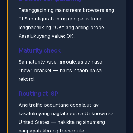
Tatanggapin ng mainstream browsers ang
TLS configuration ng google.us kung
magbabalik ng "OK" ang aming probe.
Kasalukuyang value: OK.
Maturity check
Sa maturity-wise,
google.us
ay nasa
"new" bracket — halos ? taon na sa
rekord.
Routing at ISP
Ang traffic papuntang google.us ay
kasalukuyang nagtatapos sa Unknown sa
United States — nakikita ng sinumang
nagpapatakbo ng traceroute.