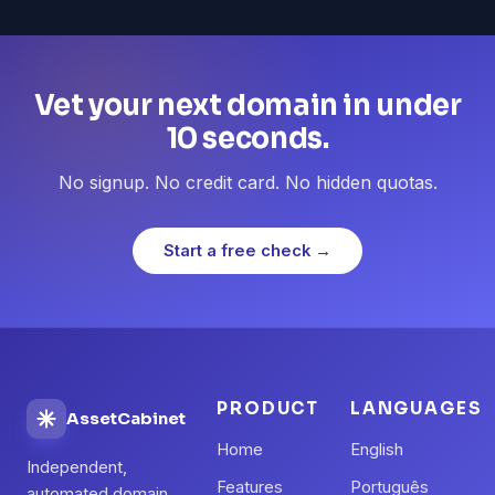
Vet your next domain in under
10 seconds.
No signup. No credit card. No hidden quotas.
Start a free check →
PRODUCT
LANGUAGES
AssetCabinet
Home
English
Independent,
Features
Português
automated domain