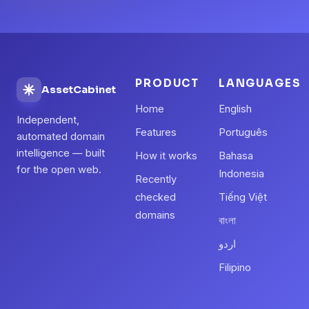
PRODUCT
LANGUAGES
AssetCabinet
Home
English
Independent,
Features
Português
automated domain
intelligence — built
How it works
Bahasa
for the open web.
Indonesia
Recently
checked
Tiếng Việt
domains
বাংলা
اردو
Filipino