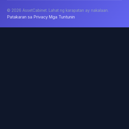
© 2026 AssetCabinet. Lahat ng karapatan ay nakalaan.
Patakaran sa Privacy
Mga Tuntunin
·