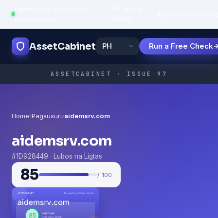
Powered by trustworthy
API uptime:
·
Features
Paano
Sikat
infrastructure
99.95%
AssetCabinet
Run a Free Check
ASSETCABINET · ISSUE 97
Home
›
Pagsusuri
›
aidemsrv.com
aidemsrv.com
#1D928449 · Lubos na Ligtas
85
/ 100