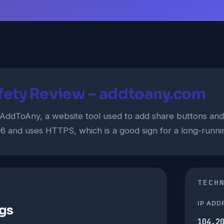
ety Review – addtoany.com
AddToAny, a website tool used to add share buttons and 
6 and uses HTTPS, which is a good sign for a long-runni
TECH
IP ADD
ngs
104.2