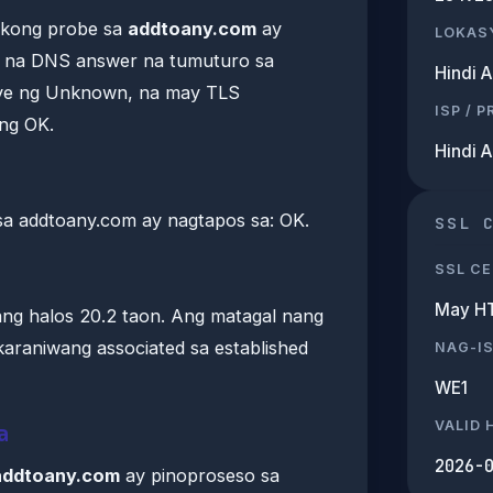
ikong probe sa
addtoany.com
ay
LOKAS
is na DNS answer na tumuturo sa
Hindi 
ve ng Unknown, na may TLS
ISP / 
ng OK.
Hindi 
a addtoany.com ay nagtapos sa: OK.
SSL 
SSL CE
May H
ang halos 20.2 taon. Ang matagal nang
araniwang associated sa established
NAG-I
WE1
VALID
a
2026-
addtoany.com
ay pinoproseso sa