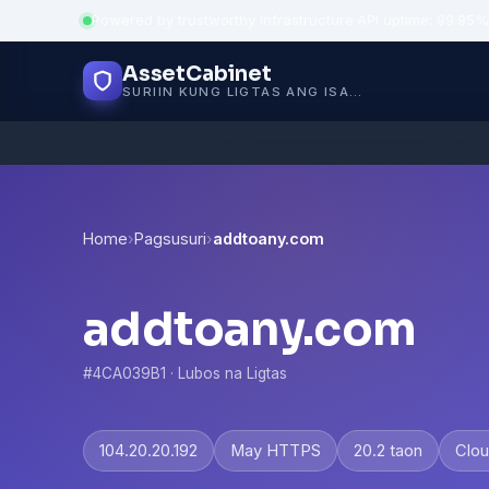
Powered by trustworthy infrastructure
·
API uptime: 99.95%
AssetCabinet
SURIIN KUNG LIGTAS ANG ISANG WEBSITE
Home
›
Pagsusuri
›
addtoany.com
addtoany.com
#4CA039B1 · Lubos na Ligtas
104.20.20.192
May HTTPS
20.2 taon
Clou