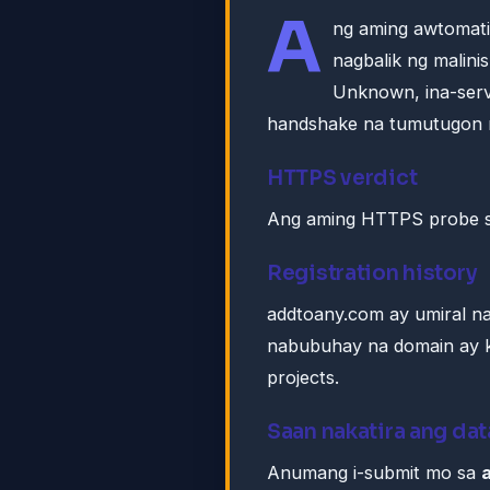
A
ng aming awtomat
nagbalik ng malin
Unknown, ina-ser
handshake na tumutugon 
HTTPS verdict
Ang aming HTTPS probe s
Registration history
addtoany.com ay umiral n
nabubuhay na domain ay k
projects.
Saan nakatira ang dat
Anumang i-submit mo sa