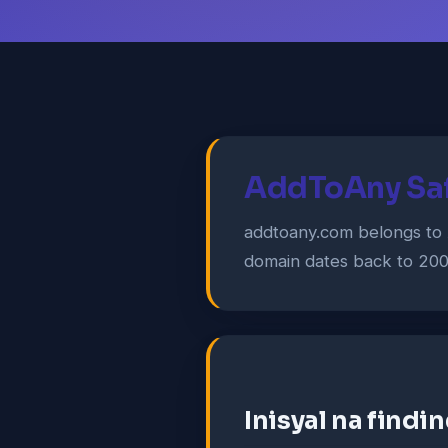
AddToAny Saf
addtoany.com belongs to 
domain dates back to 200
Inisyal na findi