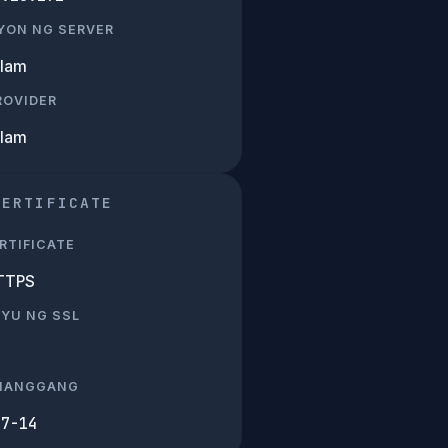
YON NG SERVER
Alam
PROVIDER
Alam
CERTIFICATE
RTIFICATE
TTPS
SYU NG SSL
 HANGGANG
07-14