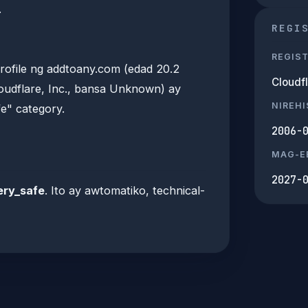
.
REGI
REGIS
ofile ng addtoany.com (edad 20.2
Cloudfl
loudflare, Inc., bansa Unknown) ay
NIREH
e" category.
2006-
MAG-E
2027-
ery_safe
. Ito ay awtomatiko, technical-