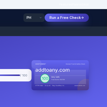
Features
Paano
Sikat
Run a Free Check
/ 100