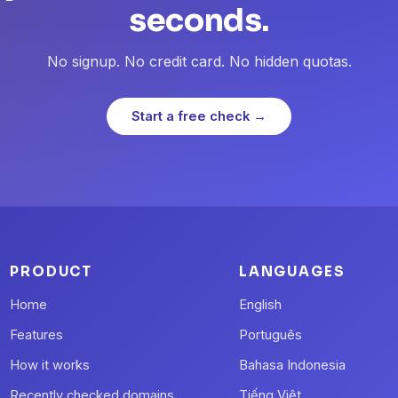
seconds.
No signup. No credit card. No hidden quotas.
Start a free check →
PRODUCT
LANGUAGES
Home
English
Features
Português
How it works
Bahasa Indonesia
Recently checked domains
Tiếng Việt