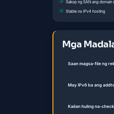
Sakop ng SAN ang domain 
Stable na IPv4 hosting
Mga Madala
Saan magsa-file ng re
May IPv6 ba ang addt
Kailan huling na-chec