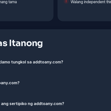
nang tama
Walang independent thi
s Itanong
klamo tungkol sa addtoany.com?
oany.com?
k ang sertipiko ng addtoany.com?