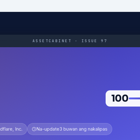
ASSETCABINET · ISSUE 97
100
dflare, Inc.
Na-update
3 buwan ang nakalipas