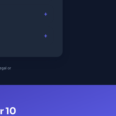
legal or
r 10