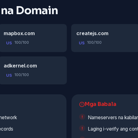
 na Domain
mapbox.com
createjs.com
100/100
100/100
US
US
adkernel.com
100/100
US
Mga Babala
 network
Nameservers na kabilan
ecords
Laging i-verify ang co