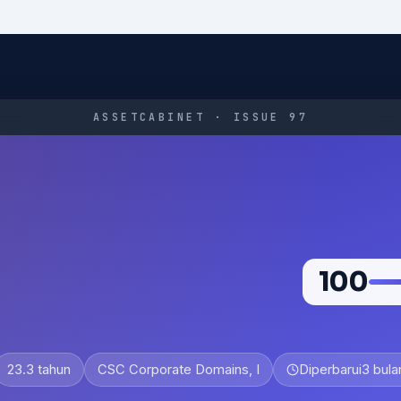
ASSETCABINET · ISSUE 97
100
23.3 tahun
CSC Corporate Domains, I
Diperbarui
3 bula