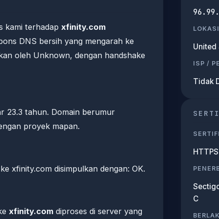
96.99
s kami terhadap
xfinity.com
LOKASI
pons DNS bersih yang mengarah ke
United 
ajikan oleh Unknown, dengan handshake
ISP / 
Tidak 
tar 23.3 tahun. Domain berumur
SERT
dengan proyek mapan.
SERTIF
HTTPS 
e xfinity.com disimpulkan dengan: OK.
PENERB
Sectigo
C
 ke
xfinity.com
diproses di server yang
BERLA