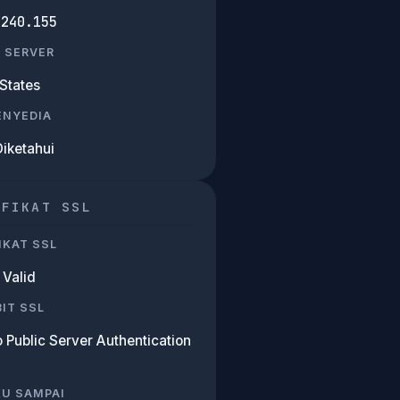
.240.155
 SERVER
States
PENYEDIA
Diketahui
IFIKAT SSL
IKAT SSL
Valid
IT SSL
 Public Server Authentication
KU SAMPAI