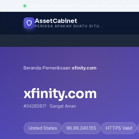
Powered by trustworthy infrastructure
·
API uptime: 99.95%
AssetCabinet
PERIKSA APAKAH SUATU SITUS AMAN
Beranda
›
Pemeriksaan
›
xfinity.com
xfinity.com
#04285817 · Sangat Aman
United States
96.99.240.155
HTTPS Valid