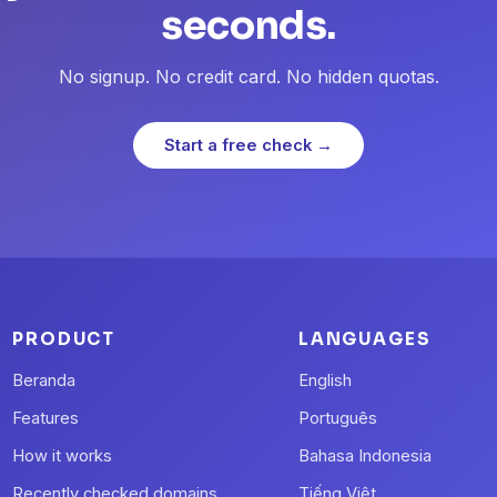
seconds.
No signup. No credit card. No hidden quotas.
Start a free check →
PRODUCT
LANGUAGES
Beranda
English
Features
Português
How it works
Bahasa Indonesia
Recently checked domains
Tiếng Việt