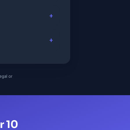
legal or
r 10