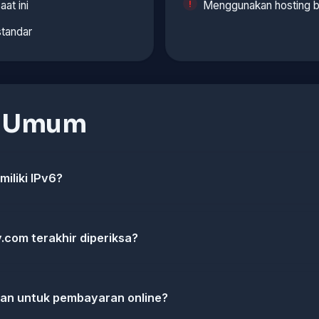
aat ini
Menggunakan hosting b
standar
n Umum
iliki IPv6?
y.com terakhir diperiksa?
man untuk pembayaran online?