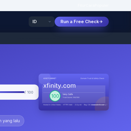
Fitur
Cara
Populer
Run a Free Check
/ 100
n yang lalu