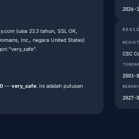
2026-
REGI
ty.com (usia 23.3 tahun, SSL OK,
omains, Inc., negara United States)
REGIS
ori "very_safe".
CSC Co
TERDA
2003-
00
—
very_safe
. Ini adalah putusan
BERAKH
.
2027-