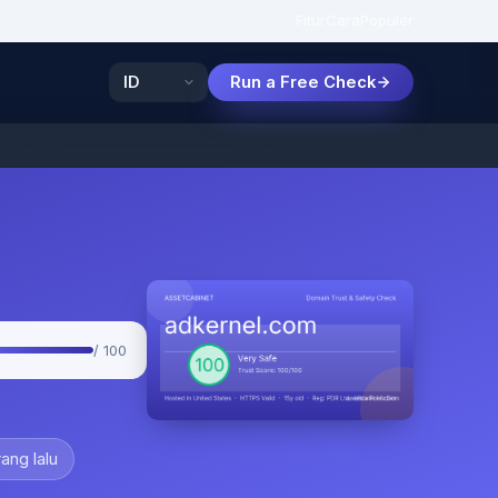
Fitur
Cara
Populer
Run a Free Check
/ 100
ang lalu