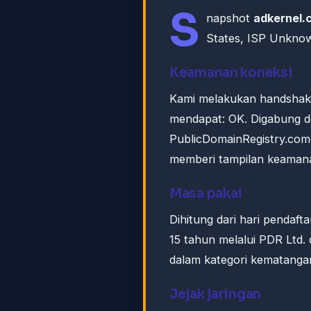
S
napshot
adkernel.
States, ISP Unkno
Keamanan koneksi
Kami melakukan handshak
mendapat: OK. Digabung de
PublicDomainRegistry.com) 
memberi tampilan keamana
Masa pakai
Dihitung dari hari pendaft
15 tahun melalui PDR Ltd.
dalam kategori kematanga
Jejak jaringan