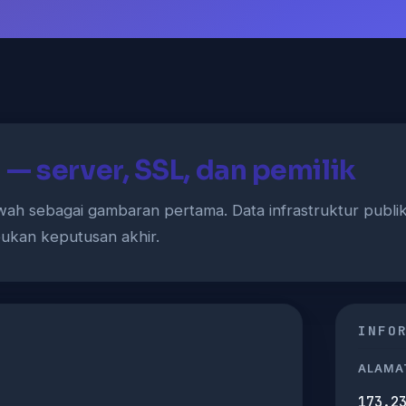
— server, SSL, dan pemilik
wah sebagai gambaran pertama. Data infrastruktur publ
 bukan keputusan akhir.
INFO
ALAMAT
173.2