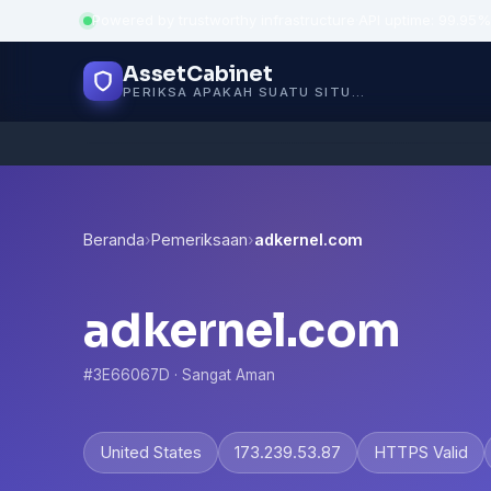
Powered by trustworthy infrastructure
·
API uptime: 99.95%
AssetCabinet
PERIKSA APAKAH SUATU SITUS AMAN
Beranda
›
Pemeriksaan
›
adkernel.com
adkernel.com
#3E66067D · Sangat Aman
United States
173.239.53.87
HTTPS Valid