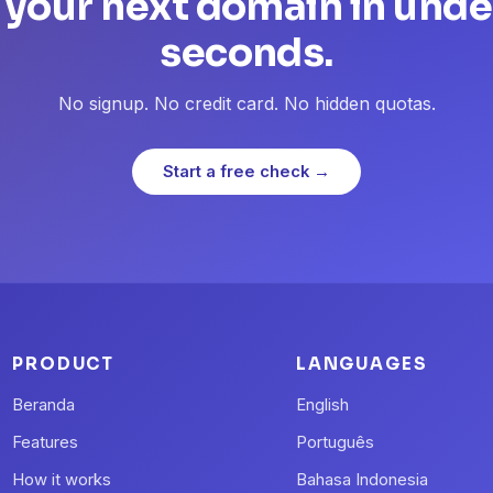
 your next domain in unde
seconds.
No signup. No credit card. No hidden quotas.
Start a free check →
PRODUCT
LANGUAGES
Beranda
English
Features
Português
How it works
Bahasa Indonesia