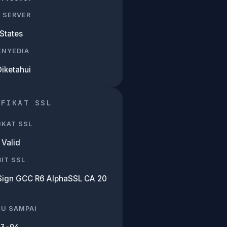
 SERVER
States
PENYEDIA
Diketahui
IFIKAT SSL
IKAT SSL
Valid
IT SSL
Sign GCC R6 AlphaSSL CA 20
KU SAMPAI