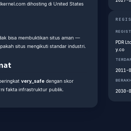
2027-
dkernel.com dihosting di United States
REGI
REGIS
tidak bisa membuktikan situs aman —
PDR Lt
akah situs mengikuti standar industri.
y.co
TERDA
mat
2011-
rperingkat
very_safe
dengan skor
BERAKH
i fakta infrastruktur publik.
2030-