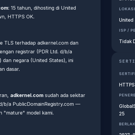
com
: 15 tahun, dihosting di United
LOKASI
wn, HTTPS OK.
United 
ISP / 
Tidak 
e TLS terhadap adkernel.com dan
ngan registrar (PDR Ltd. d/b/a
dan negara (United States), ini
SERT
n dasar.
SERTIF
HTTPS 
aran,
adkernel.com
sudah ada sekitar
PENERB
 d/b/a PublicDomainRegistry.com —
Global
n "mature" model kami.
25
BERLA