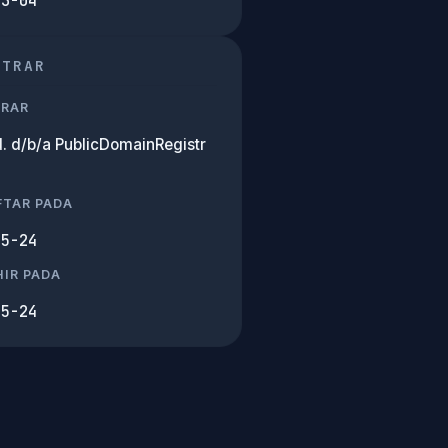
03-04
STRAR
TRAR
d. d/b/a PublicDomainRegistr
FTAR PADA
05-24
IR PADA
05-24