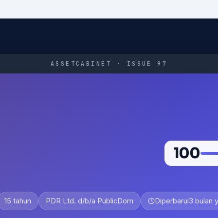
ASSETCABINET · ISSUE 97
100
15 tahun
PDR Ltd. d/b/a PublicDom
Diperbarui
3 bulan y