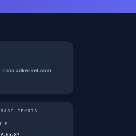
ik pada
adkernel.com
RMASI TEKNIS
 IP
39.53.87