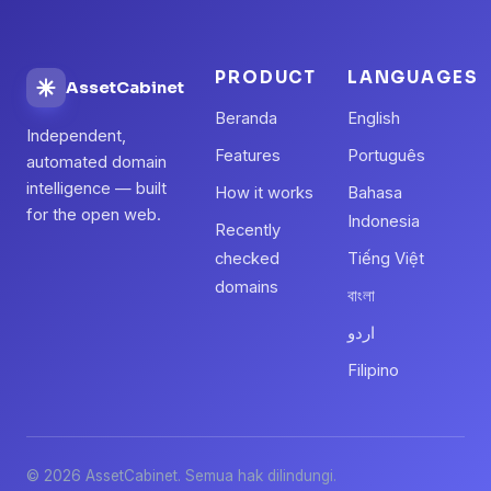
PRODUCT
LANGUAGES
AssetCabinet
Beranda
English
Independent,
Features
Português
automated domain
intelligence — built
How it works
Bahasa
for the open web.
Indonesia
Recently
checked
Tiếng Việt
domains
বাংলা
اردو
Filipino
© 2026 AssetCabinet. Semua hak dilindungi.