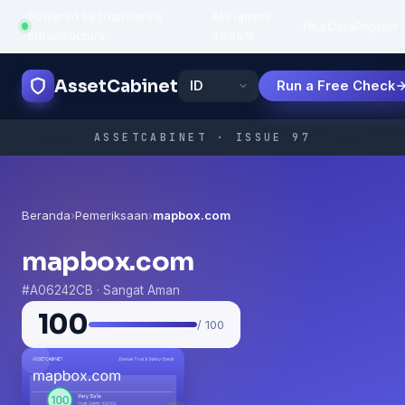
Powered by trustworthy
API uptime:
·
Fitur
Cara
Populer
infrastructure
99.95%
AssetCabinet
Run a Free Check
ASSETCABINET · ISSUE 97
Beranda
›
Pemeriksaan
›
mapbox.com
mapbox.com
#A06242CB · Sangat Aman
100
/ 100