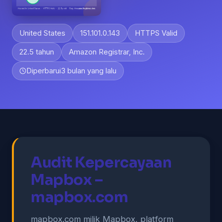
United States
151.101.0.143
HTTPS Valid
22.5 tahun
Amazon Registrar, Inc.
Diperbarui
3 bulan yang lalu
Audit Kepercayaan
Mapbox –
mapbox.com
mapbox.com milik Mapbox, platform