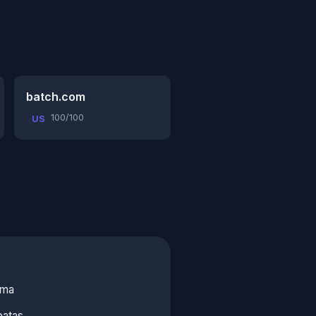
batch.com
100/100
US
ama
batas