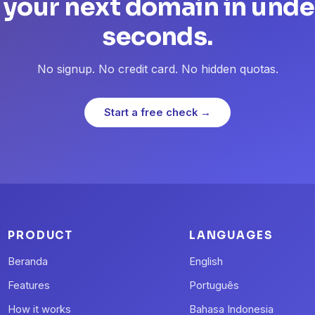
 your next domain in unde
seconds.
No signup. No credit card. No hidden quotas.
Start a free check →
PRODUCT
LANGUAGES
Beranda
English
Features
Português
How it works
Bahasa Indonesia