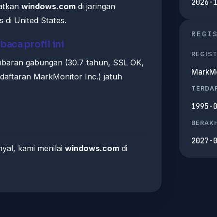
2026-
atkan
windows.com
di jaringan
 di United States.
REGI
aca profil ini
REGIS
mbaran gabungan (30.7 tahun, SSL OK,
MarkMo
ndaftaran MarkMonitor Inc.) jatuh
TERDA
1995-
BERAKH
2027-
al, kami menilai
windows.com
di