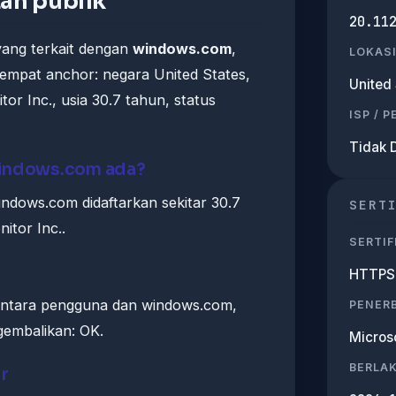
an publik
20.11
 yang terkait dengan
windows.com
,
LOKASI
empat anchor: negara United States,
United 
or Inc., usia 30.7 tahun, status
ISP / 
Tidak 
windows.com ada?
ndows.com didaftarkan sekitar 30.7
SERT
itor Inc..
SERTIF
HTTPS 
 antara pengguna dan windows.com,
PENERB
gembalikan: OK.
Micros
BERLA
ur