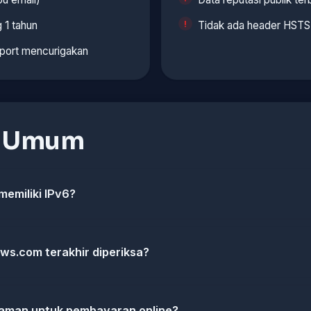
 1 tahun
Tidak ada header HSTS 
 port mencurigakan
n Umum
emiliki IPv6?
ows.com terakhir diperiksa?
aman untuk pembayaran online?