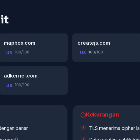
it
mapbox.com
createjs.com
100/100
100/100
US
US
adkernel.com
100/100
US
Kekurangan
 dengan benar
TLS menerima cipher l
u email)
Data reputasi publik ter