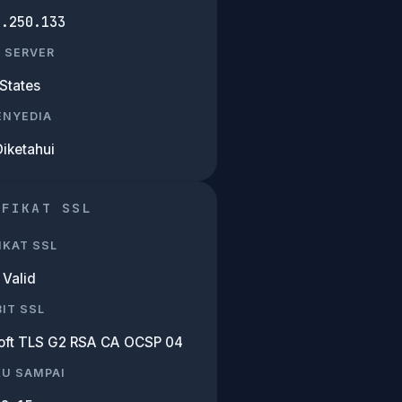
2.250.133
 SERVER
States
PENYEDIA
Diketahui
IFIKAT SSL
IKAT SSL
Valid
IT SSL
oft TLS G2 RSA CA OCSP 04
KU SAMPAI