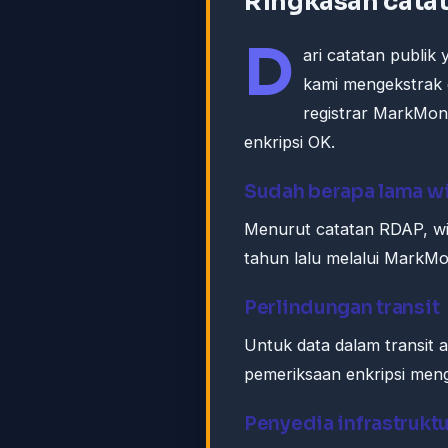
Ringkasan catat
D
ari catatan publik
kami mengekstrak 
registrar MarkMonit
enkripsi OK.
Sudah berapa lama 
Menurut catatan RDAP, wi
tahun lalu melalui MarkMon
Perlindungan transit
Untuk data dalam transit
pemeriksaan enkripsi men
Penyedia infrastrukt