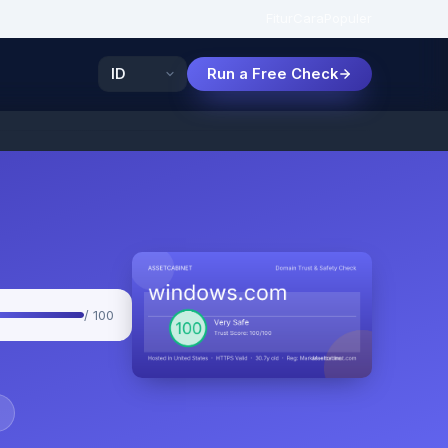
Fitur
Cara
Populer
Run a Free Check
/ 100