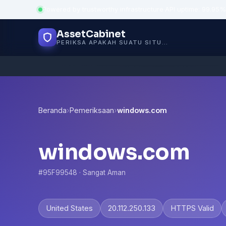
Powered by trustworthy infrastructure
·
API uptime: 99.95%
AssetCabinet
PERIKSA APAKAH SUATU SITUS AMAN
Beranda
›
Pemeriksaan
›
windows.com
windows.com
#95F99548 · Sangat Aman
United States
20.112.250.133
HTTPS Valid