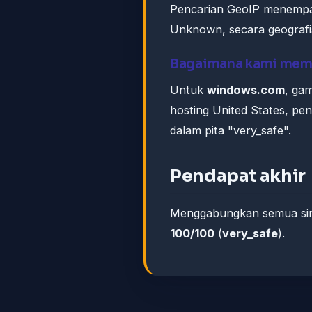
Pencarian GeoIP menemp
Unknown, secara geografis
Bagaimana kami memb
Untuk
windows.com
, ga
hosting United States, pe
dalam pita "very_safe".
Pendapat akhir
Menggabungkan semua siny
100/100
(
very_safe
).