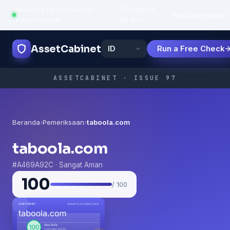
Powered by trustworthy
API uptime:
·
Fitur
Cara
Populer
infrastructure
99.95%
AssetCabinet
Run a Free Check
ASSETCABINET · ISSUE 97
Beranda
›
Pemeriksaan
›
taboola.com
taboola.com
#A469A92C · Sangat Aman
100
/ 100