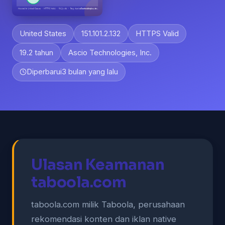
United States
151.101.2.132
HTTPS Valid
19.2 tahun
Ascio Technologies, Inc.
Diperbarui
3 bulan yang lalu
Ulasan Keamanan
taboola.com
taboola.com milik Taboola, perusahaan
rekomendasi konten dan iklan native