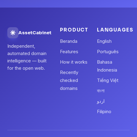
PRODUCT
LANGUAGES
AssetCabinet
Beranda
English
Independent,
Features
Português
automated domain
intelligence — built
How it works
Bahasa
for the open web.
Indonesia
Recently
checked
Tiếng Việt
domains
বাংলা
اردو
Filipino