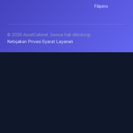
Filipino
© 2026 AssetCabinet. Semua hak dilindungi.
Kebijakan Privasi
Syarat Layanan
·