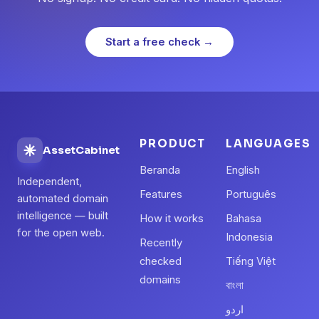
Start a free check →
PRODUCT
LANGUAGES
AssetCabinet
Beranda
English
Independent,
Features
Português
automated domain
intelligence — built
How it works
Bahasa
for the open web.
Indonesia
Recently
checked
Tiếng Việt
domains
বাংলা
اردو