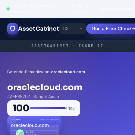
Powered by trustworthy
API uptime:
·
Fitur
Cara
Populer
infrastructure
99.95%
AssetCabinet
Run a Free Check
ASSETCABINET · ISSUE 97
Beranda
›
Pemeriksaan
›
oraclecloud.com
oraclecloud.com
#AFE8F707 · Sangat Aman
100
/ 100