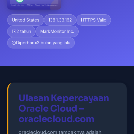
United States
138.1.33.162
HTTPS Valid
17.2 tahun
MarkMonitor Inc.
Diperbarui
3 bulan yang lalu
Ulasan Kepercayaan
Oracle Cloud –
oraclecloud.com
oraclecloud.com tampaknya adalah