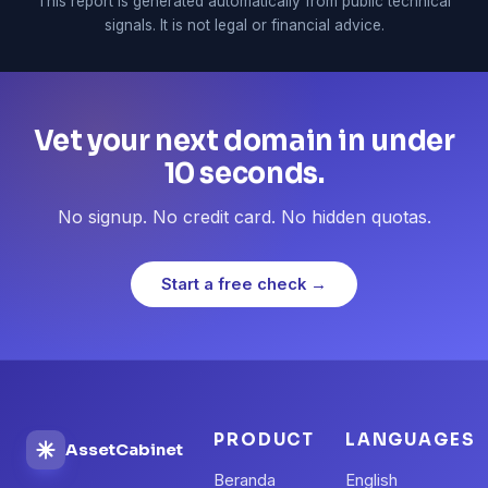
This report is generated automatically from public technical
signals. It is not legal or financial advice.
Vet your next domain in under
10 seconds.
No signup. No credit card. No hidden quotas.
Start a free check →
PRODUCT
LANGUAGES
AssetCabinet
Beranda
English