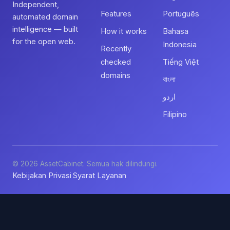
Independent,
Features
Português
automated domain
intelligence — built
How it works
Bahasa
for the open web.
Indonesia
Recently
checked
Tiếng Việt
domains
বাংলা
اردو
Filipino
© 2026 AssetCabinet. Semua hak dilindungi.
Kebijakan Privasi
Syarat Layanan
·