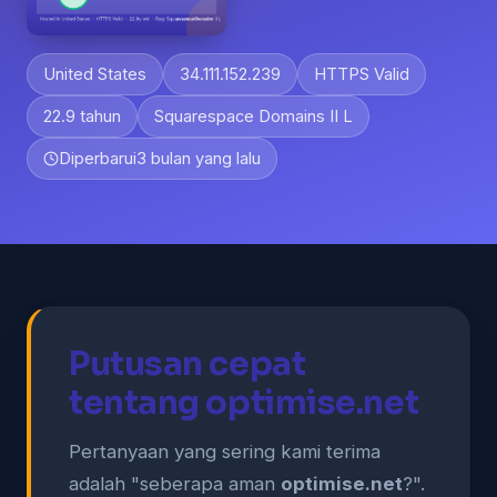
United States
34.111.152.239
HTTPS Valid
22.9 tahun
Squarespace Domains II L
Diperbarui
3 bulan yang lalu
Putusan cepat
tentang optimise.net
Pertanyaan yang sering kami terima
adalah "seberapa aman
optimise.net
?".