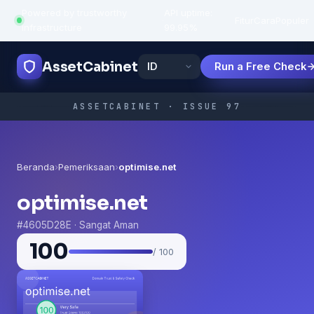
Powered by trustworthy
API uptime:
·
Fitur
Cara
Populer
infrastructure
99.95%
AssetCabinet
Run a Free Check
ASSETCABINET · ISSUE 97
Beranda
›
Pemeriksaan
›
optimise.net
optimise.net
#4605D28E · Sangat Aman
100
/ 100